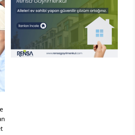
ne
an
et