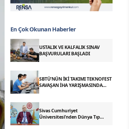
En Çok Okunan Haberler
USTALIK VE KALFALIK SINAV
BAŞVURULARI BAŞLADI
SBTÜ'NÜN İKİ TAKIMI TEKNOFEST
SAVAŞAN İHA YARIŞMASINDA
FİNALDE
Sivas Cumhuriyet
Üniversitesi’nden Dünya Tıp
Literatürüne Geçen Tarihi Başarı