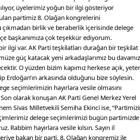
yor, üyelerimiz yoğun bir ilgi gösteriyor
rulan partimiz 8. Olağan kongrelerini
tü çıkmadan birlik ve beraberlik içerisinde delege
İlçe başkanımıza çok teşekkür ediyorum.
lgi var. AK Parti teşkilatları durağan bir teşkilat
cümüze güç katacak yeni arkadaşlarımız bu davamı
cektir. O yüzden bizim kapımız herkese açık, yete
yip Erdoğan’ın arkasında olduğunu bize söylesin.
ge seçimlerimizin hayırlara vesile olmasını
 Son olarak konuşan AK Parti Genel Merkez Yerel
m Sivas Milletvekili Semiha Ekinci ise, “Partimiz
çimlerimiz delege seçimlerimizi bugün partimizde
z. Rabbim hayırlara vesile kılsın. Sayın il
eriye bakan bir parti. 8. Olağan kongremiz ile