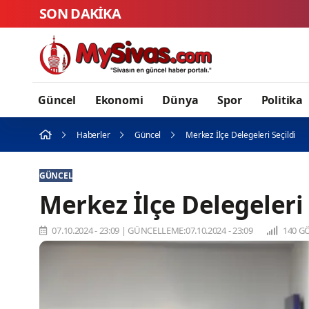
SON DAKİKA
Güncel
Ekonomi
Dünya
Spor
Politika
Haberler
Güncel
Merkez İlçe Delegeleri Seçildi
GÜNCEL
Merkez İlçe Delegeleri 
07.10.2024 - 23:09
|
GÜNCELLEME:07.10.2024 - 23:09
140 G