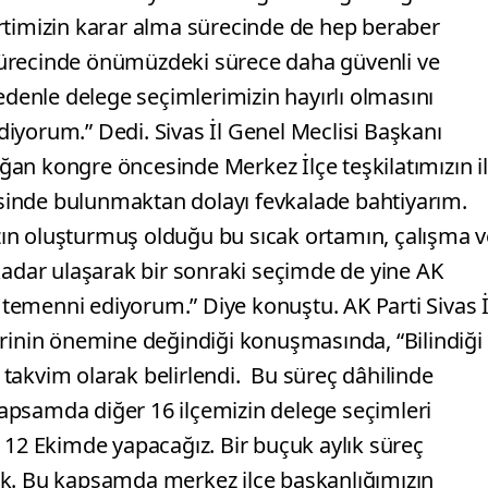
rtimizin karar alma sürecinde de hep beraber
a sürecinde önümüzdeki sürece daha güvenli ve
edenle delege seçimlerimizin hayırlı olmasını
iyorum.” Dedi. Sivas İl Genel Meclisi Başkanı
an kongre öncesinde Merkez İlçe teşkilatımızın il
risinde bulunmaktan dolayı fevkalade bahtiyarım.
mızın oluşturmuş olduğu bu sıcak ortamın, çalışma 
kadar ulaşarak bir sonraki seçimde de yine AK
ı temenni ediyorum.” Diye konuştu. AK Parti Sivas İ
erinin önemine değindiği konuşmasında, “Bilindiği
e takvim olarak belirlendi. Bu süreç dâhilinde
 kapsamda diğer 16 ilçemizin delege seçimleri
yle 12 Ekimde yapacağız. Bir buçuk aylık süreç
ak. Bu kapsamda merkez ilçe başkanlığımızın