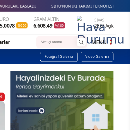
Ü'NÜN İKİ TAKIMI TEKNOFEST SAVAŞAN İHA YARIŞMASINDA FİNALDE
EURO
GRAM ALTIN
SIVAS
5,0078
6.608,49
26.8° Açık
%0,00
%1,80
MENU
arlar
Fotoğraf Galerisi
Video Galerisi