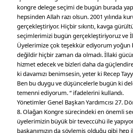
kongre delege seçimi de bugün burada yapılı
hepsinden Allah razı olsun. 2001 yılında ku
gerçekleştiriyor. Hiçbir sıkıntı, kavga gürül
seçimlerimizi bugün gerçekleştiriyoruz ve 
Üyelerimize çok teşekkür ediyorum yoğun bir i
değildir hiçbir zaman da olmadı. İllaki gü
hizmet edecek ve bizleri daha da güçlendire
ki davamızı benimsesin, yeter ki Recep Tay
Ben bu duygu ve düşüncelerle bugün ki dele
temenni ediyorum. “ ifadelerini kullandı.
Yönetimler Genel Başkan Yardımcısı 27. Döne
8. Olağan Kongre sürecindeki en önemli se
üyelerimizin büyük bir teveccühü ile yapıyoru
başkanımızın da söylemiş olduğu gibi hep il