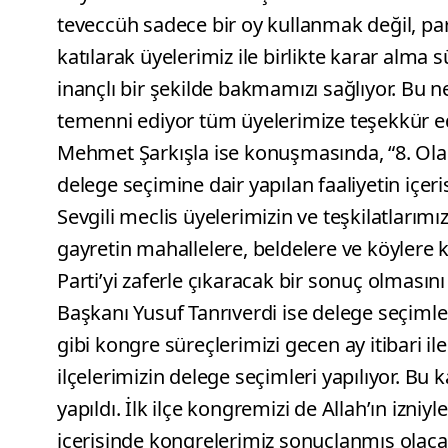
teveccüh sadece bir oy kullanmak değil, pa
katılarak üyelerimiz ile birlikte karar alm
inançlı bir şekilde bakmamızı sağlıyor. Bu n
temenni ediyor tüm üyelerimize teşekkür ed
Mehmet Şarkışla ise konuşmasında, “8. Olağ
delege seçimine dair yapılan faaliyetin içe
Sevgili meclis üyelerimizin ve teşkilatları
gayretin mahallelere, beldelere ve köylere 
Parti’yi zaferle çıkaracak bir sonuç olmasın
Başkanı Yusuf Tanrıverdi ise delege seçiml
gibi kongre süreçlerimizi gecen ay itibari il
ilçelerimizin delege seçimleri yapılıyor. Bu
yapıldı. İlk ilçe kongremizi de Allah’ın izni
içerisinde kongrelerimiz sonuçlanmış olac