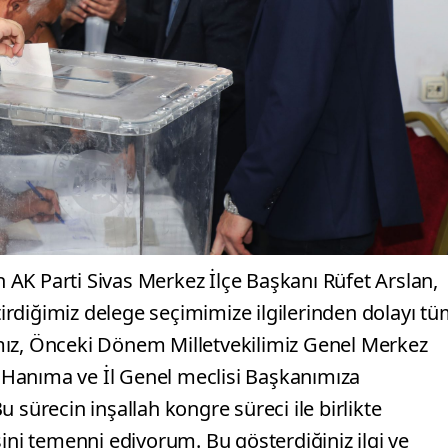
AK Parti Sivas Merkez İlçe Başkanı Rüfet Arslan,
rdiğimiz delege seçimimize ilgilerinden dolayı t
mız, Önceki Dönem Milletvekilimiz Genel Merkez
Hanıma ve İl Genel meclisi Başkanımıza
 sürecin inşallah kongre süreci ile birlikte
sini temenni ediyorum. Bu gösterdiğiniz ilgi ve