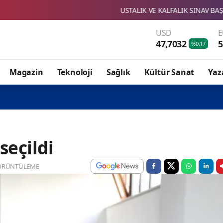
USTALIK VE KALFALIK SINAV BAŞVURULARI BAŞLADI
SBT
USD
47,7032
5
%0,17
Magazin
Teknoloji
Sağlık
Kültür Sanat
Yaz
seçildi
ÖRÜNTÜLEME