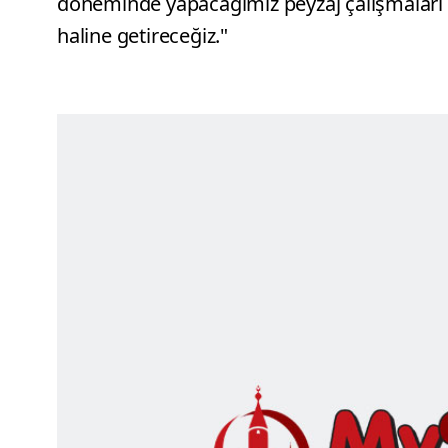
döneminde yapacağımız peyzaj çalışmaları il
haline getireceğiz."