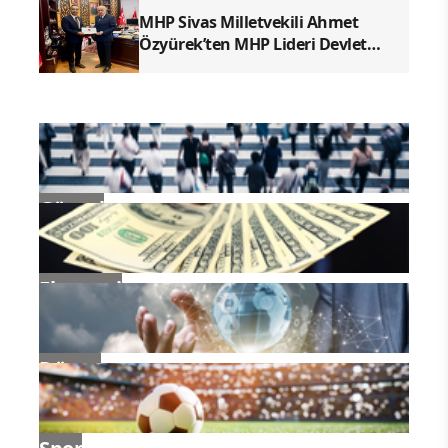
MHP Sivas Milletvekili Ahmet
Özyürek’ten MHP Lideri Devlet
Bahçeli’ye Sivas Raporu
Güncel
Ekonomi
Dünya