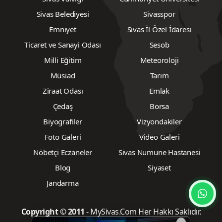
Sivas Belediyesi
Sivasspor
Emniyet
Sivas İl Özel İdaresi
Ticaret ve Sanayi Odası
Sesob
Milli Eğitim
Meteoroloji
Müsiad
Tarım
Ziraat Odası
Emlak
Çedaş
Borsa
Biyografiler
Vizyondakiler
Foto Galeri
Video Galeri
Nöbetçi Eczaneler
Sivas Numune Hastanesi
Blog
Siyaset
Jandarma
Copyright © 2011
- MySivas.Com Her Hakkı Saklıdır.