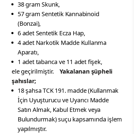
38 gram Skunk,
57 gram Sentetik Kannabinoid
(Bonzai),
6 adet Sentetik Ecza Hap,
4 adet Narkotik Madde Kullanma
Aparatı,
1 adet tabanca ve 11 adet fişek,
ele geçirilmiştir.
Yakalanan şüpheli
şahıslar;
18 şahsa TCK 191. madde (Kullanmak
İçin Uyuşturucu ve Uyarıcı Madde
Satın Almak, Kabul Etmek veya
Bulundurmak) suçu kapsamında işlem
yapılmıştır.