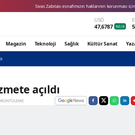
Sivas Zabıtası esnafımızın haklarının korunması için denetimlerimizi 
USD
47,6787
5
%0,18
Magazin
Teknoloji
Sağlık
Kültür Sanat
Yaz
dı
zmete açıldı
ÖRÜNTÜLEME