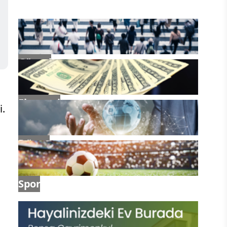
Güncel
Ekonomi
i.
Dünya
Spor