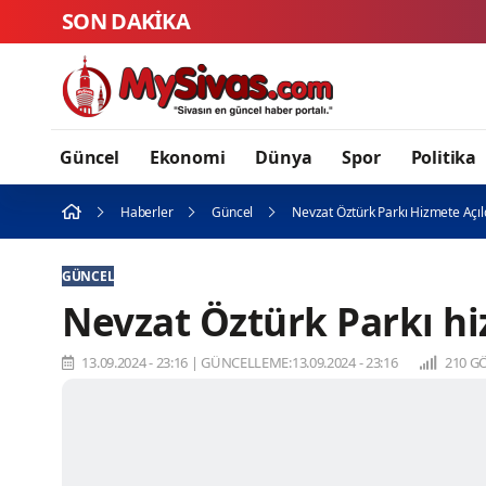
SON DAKİKA
Güncel
Ekonomi
Dünya
Spor
Politika
Haberler
Güncel
Nevzat Öztürk Parkı Hizmete Açıl
GÜNCEL
Nevzat Öztürk Parkı hi
13.09.2024 - 23:16
|
GÜNCELLEME:13.09.2024 - 23:16
210 G