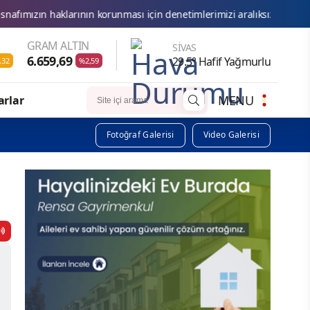
ın korunması için denetimlerimizi aralıksız sürdürüyoruz.
Ticar
GRAM ALTIN
SIVAS
6.659,69
29.5° Hafif Yağmurlu
,32
%2,59
MENU
arlar
Fotoğraf Galerisi
Video Galerisi