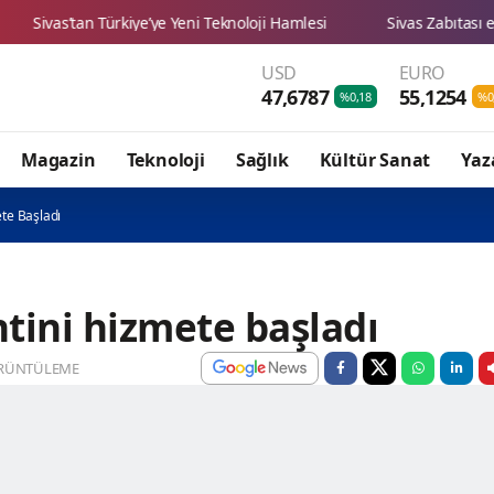
e’ye Yeni Teknoloji Hamlesi
Sivas Zabıtası esnafımızın hakların
USD
EURO
47,6787
55,1254
%0,18
%0
Magazin
Teknoloji
Sağlık
Kültür Sanat
Yaz
te Başladı
ini hizmete başladı
RÜNTÜLEME