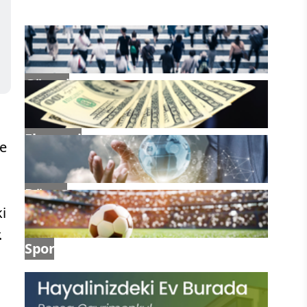
Güncel
Ekonomi
ve
Dünya
i
.
Spor