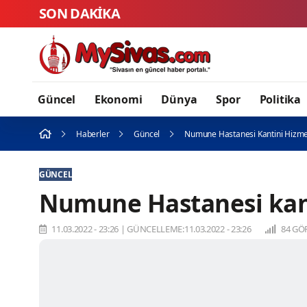
SON DAKİKA
Sivas’tan Türkiy
Güncel
Ekonomi
Dünya
Spor
Politika
Haberler
Güncel
Numune Hastanesi Kantini Hizme
GÜNCEL
Numune Hastanesi kant
11.03.2022 - 23:26
|
GÜNCELLEME:11.03.2022 - 23:26
84 GÖ