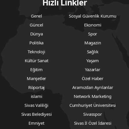
Hızlı Linkler
Genel
Sosyal Güvenlik Kurumu
Güncel
Ekonomi
Dünya
Spor
Politika
Magazin
Teknoloji
Sağlık
Kültür Sanat
Yaşam
Eğitim
Yazarlar
Manşetler
Özel Haber
Röportaj
Aramızdan Ayrılanlar
islami
Network Marketing
Sivas Valiliği
Cumhuriyet Üniversitesi
Sivas Belediyesi
Sivasspor
Emniyet
Sivas İl Özel İdaresi