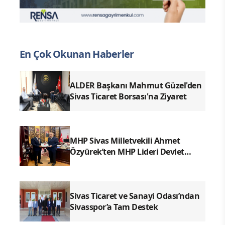
En Çok Okunan Haberler
ALDER Başkanı Mahmut Güzel'den
Sivas Ticaret Borsası'na Ziyaret
MHP Sivas Milletvekili Ahmet
Özyürek’ten MHP Lideri Devlet
Bahçeli’ye Sivas Raporu
Sivas Ticaret ve Sanayi Odası’ndan
Sivasspor’a Tam Destek