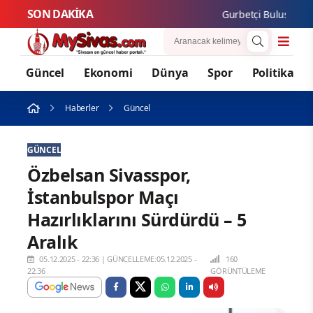
SON DAKİKA
Gurbetçi Buluşmaları v
Güncel
Ekonomi
Dünya
Spor
Politika
Haberler
Güncel
GÜNCEL
Özbelsan Sivasspor,
İstanbulspor Maçı
Hazırlıklarını Sürdürdü – 5
Aralık
05.12.2025 - 22:36
|
GÜNCELLEME:05.12.2025 -
160
22:36
GÖRÜNTÜLEME