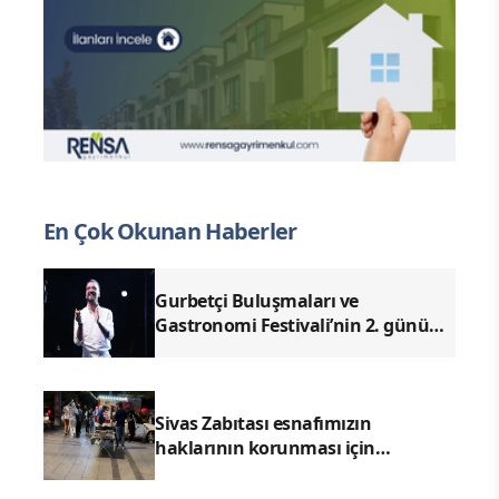
En Çok Okunan Haberler
Gurbetçi Buluşmaları ve
Gastronomi Festivali’nin 2. günü
Ender Emek ve Enes Kayalar
konserleriyle geride kaldı.
Sivas Zabıtası esnafımızın
haklarının korunması için
denetimlerimizi aralıksız
sürdürüyoruz.