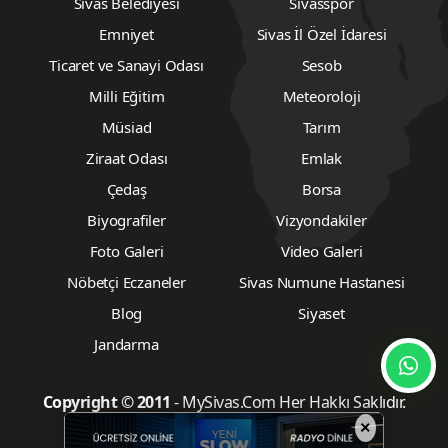
Sivas Belediyesi
Sivasspor
Emniyet
Sivas İl Özel İdaresi
Ticaret ve Sanayi Odası
Sesob
Milli Eğitim
Meteoroloji
Müsiad
Tarım
Ziraat Odası
Emlak
Çedaş
Borsa
Biyografiler
Vizyondakiler
Foto Galeri
Video Galeri
Nöbetçi Eczaneler
Sivas Numune Hastanesi
Blog
Siyaset
Jandarma
Copyright © 2011
- MySivas.Com Her Hakkı Saklıdır.
×