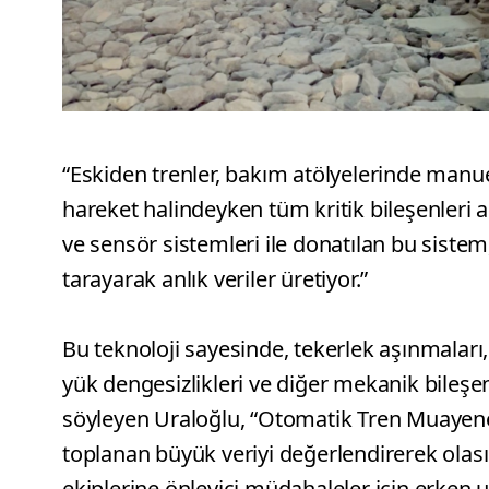
“Eskiden trenler, bakım atölyelerinde manue
hareket halindeyken tüm kritik bileşenleri a
ve sensör sistemleri ile donatılan bu sistem,
tarayarak anlık veriler üretiyor.”
Bu teknoloji sayesinde, tekerlek aşınmaları, 
yük dengesizlikleri ve diğer mekanik bileşen
söyleyen Uraloğlu, “Otomatik Tren Muayene
toplanan büyük veriyi değerlendirerek olas
ekiplerine önleyici müdahaleler için erken 