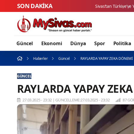
SON DAKİKA
Güncel
Ekonomi
Dünya
Spor
Politika
Haberler
Güncel
RAYLARDA YAPAY ZEKA DÖNEMİ
GÜNCEL
RAYLARDA YAPAY ZEK
27.03.2025 - 23:32
|
GÜNCELLEME:27.03.2025 - 23:32
87 GÖ