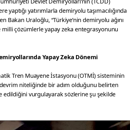
 Cumhuriyeti Devlet Demiryolları’nın (TCDD)
lere yaptığı yatırımlarla demiryolu taşımacılığında
en Bakan Uraloğlu, “Türkiye’nin demiryolu ağını
 ve milli çözümlerle yapay zeka entegrasyonunu
emiryollarında Yapay Zeka Dönemi
tomatik Tren Muayene İstasyonu (OTMİ) sisteminin
devrim niteliğinde bir adım olduğunu belirten
 edildiğini vurgulayarak sözlerine şu şekilde