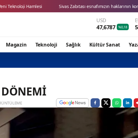
USD
47,6787
5
%0,18
Magazin
Teknoloji
Sağlık
Kültür Sanat
Yaz
A DÖNEMİ
RÜNTÜLEME