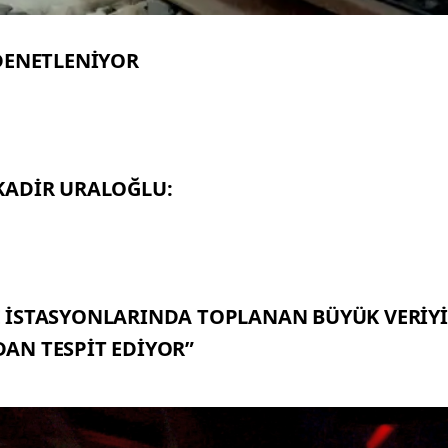
 DENETLENİYOR
KADİR URALOĞLU:
 İSTASYONLARINDA TOPLANAN BÜYÜK VERİYİ
AN TESPİT EDİYOR”