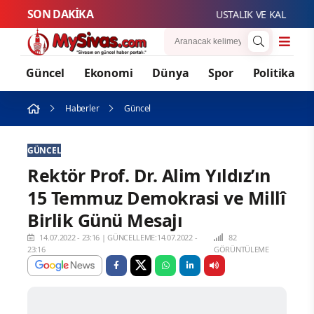
SON DAKİKA
USTALIK VE KALFALIK S
Güncel
Ekonomi
Dünya
Spor
Politika
Haberler
Güncel
GÜNCEL
Rektör Prof. Dr. Alim Yıldız’ın
15 Temmuz Demokrasi ve Millî
Birlik Günü Mesajı
14.07.2022 - 23:16
|
GÜNCELLEME:14.07.2022 -
82
23:16
GÖRÜNTÜLEME