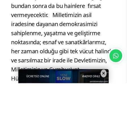
bundan sonra da bu hainlere fırsat
vermeyecektir. Milletimizin asil
iradesine dayanan demokrasimizi
sahiplenme, yaşatma ve geliştirme
noktasında; esnaf ve sanatkârlarımız,
her zaman olduğu gibi tek vücut halinde
ve sarsılmaz bir irade ile Devletimizin,
Milletimizin ve Cumhuriyet
×
Hükümetimizin yanında yer alacaktır.
Darbe girişimi ve sonrasında
yaşananlara baktığımızda milletimizin
önünde hiçbir gücün duramayacağı
tüm dünyaya bir kez daha gösterilmiştir.
Birlik ve beraberliğimizi bozmaya