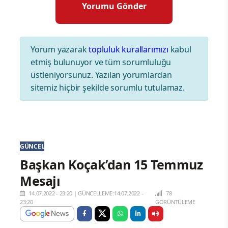
Yorum yazarak
topluluk kurallarımızı
kabul
etmiş bulunuyor ve tüm sorumluluğu
üstleniyorsunuz. Yazılan yorumlardan
sitemiz hiçbir şekilde sorumlu tutulamaz.
GÜNCEL
Başkan Koçak’dan 15 Temmuz
Mesajı
14.07.2022 - 23:20
|
GÜNCELLEME:14.07.2022 -
78
23:20
GÖRÜNTÜLEME