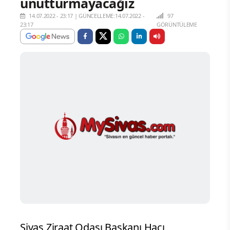
unutturmayacağız
14.07.2022 - 23:17
|
GÜNCELLEME:14.07.2022 -
97
23:17
GÖRÜNTÜLEME
Sivas Ziraat Odası Başkanı Hacı