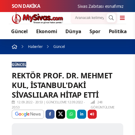
SON DAKİKA
Sivas Zabıtası esnafımızın haklar
Güncel
Ekonomi
Dünya
Spor
Politika
Haberler
Güncel
GÜNCEL
REKTÖR PROF. DR. MEHMET
KUL, İSTANBUL'DAKİ
SİVASLILARA HİTAP ETTİ
12.09.2022 - 20:53
|
GÜNCELLEME:12.09.2022 -
248
20:53
GÖRÜNTÜLEME