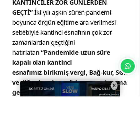
KANTİNCİLER ZOR GÜNLERDEN
GEÇTİ”
İki yılı aşkın süren pandemi
boyunca örgün eğitime ara verilmesi
sebebiyle kantinci esnafının çok zor
zamanlardan geçtiğini
hatırlatan
“Pandemide uzun süre
kapalı olan kantinci
esnafımız birikmiş vergi, Bağ-kur, SGK
ve diğer borçlarını ödeyemez duruma
×
geldi. Öte yandan pandemi sonrası
dünya genelinde yaşanan ekonomik
sıkıntılardan dolayı elektrik, su,
doğalgaz ve akaryakıt gibi girdi
maliyetlerinde büyük bir artışlar