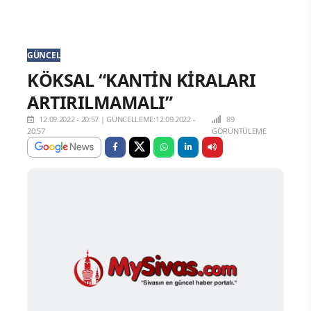
GÜNCEL
KÖKSAL “KANTİN KİRALARI
ARTIRILMAMALI”
12.09.2022 - 20:57
|
GÜNCELLEME:12.09.2022 -
89
20:57
GÖRÜNTÜLEME