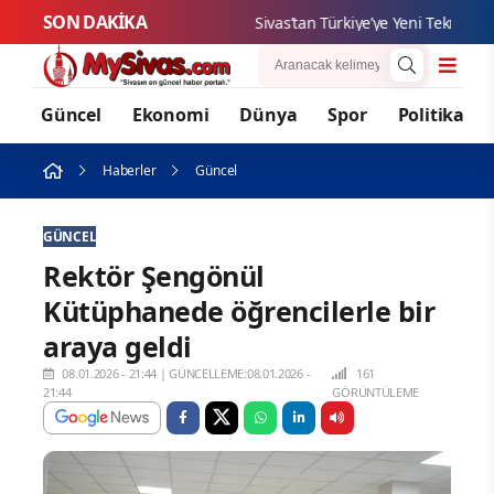
SON DAKİKA
Sivas’tan Türkiye’ye Yeni Teknoloji Ha
Güncel
Ekonomi
Dünya
Spor
Politika
Haberler
Güncel
GÜNCEL
Rektör Şengönül
Kütüphanede öğrencilerle bir
araya geldi
08.01.2026 - 21:44
|
GÜNCELLEME:08.01.2026 -
161
21:44
GÖRÜNTÜLEME