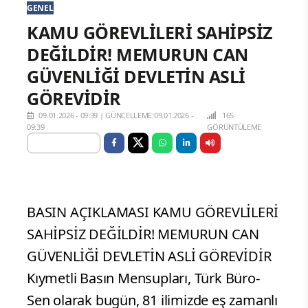
GENEL
KAMU GÖREVLİLERİ SAHİPSİZ
DEĞİLDİR! MEMURUN CAN
GÜVENLİĞİ DEVLETİN ASLİ
GÖREVİDİR
09.01.2026 - 09:39
|
GÜNCELLEME:09.01.2026 -
165
09:39
GÖRÜNTÜLEME
BASIN AÇIKLAMASI KAMU GÖREVLİLERİ
SAHİPSİZ DEĞİLDİR! MEMURUN CAN
GÜVENLİĞİ DEVLETİN ASLİ GÖREVİDİR
Kıymetli Basın Mensupları, Türk Büro-
Sen olarak bugün, 81 ilimizde eş zamanlı