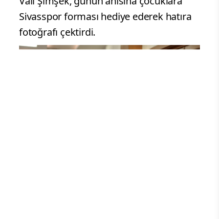
Vali Şimşek, günün anısına çocuklara
Sivasspor forması hediye ederek hatıra
fotoğrafı çektirdi.