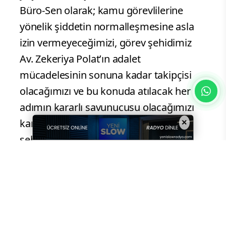
Büro-Sen olarak; kamu görevlilerine
yönelik şiddetin normalleşmesine asla
izin vermeyeceğimizi, görev şehidimiz
Av. Zekeriya Polat’ın adalet
mücadelesinin sonuna kadar takipçisi
olacağımızı ve bu konuda atılacak her
adımın kararlı savunucusu olacağımızı
kamuoyuna ilan ediyoruz. Görev
×
şehidimiz Av. Zekeriya Polat’a Allah’tan
rahmet; ailesine, yakınlarına ve tüm
çalışma arkadaşlarımıza sabır diliyoruz.
Bu acı olayların bir daha yaşanmaması
temennisiyle, kamu oyuna saygıyla
duyururuz.