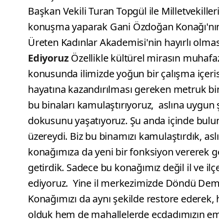
Başkan Vekili Turan Topgül ile Milletvekille
konuşma yaparak Gani Özdoğan Konağı'nın r
Üreten Kadınlar Akademisi'nin hayırlı olması
Ediyoruz
Özellikle kültürel mirasın muhafaz
konusunda ilimizde yoğun bir çalışma içerisi
hayatına kazandırılması gereken metruk bi
bu binaları kamulaştırıyoruz, aslına uygun ş
dokusunu yaşatıyoruz. Şu anda içinde bu
üzereydi. Biz bu binamızı kamulaştırdık, a
konağımıza da yeni bir fonksiyon vererek ge
getirdik. Sadece bu konağımız değil il ve il
ediyoruz. Yine il merkezimizde Döndü Dem
Konağımızı da aynı şekilde restore ederek,
olduk hem de mahallelerde ecdadımızın eman