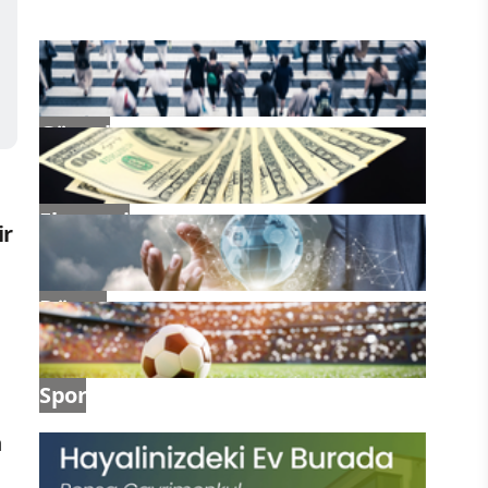
Güncel
Ekonomi
ir
Dünya
Spor
n