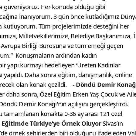
ına güveniyoruz. Her konuda olduğu gibi
şacağına inanıyorum. 3 gün önce kutladığımız Düny
ha kutluyorum. Tüm projelerimizde desteğini her
ıza, Milletvekillerimize, Belediye Başkanımıza, İ
 Avrupa Birliği Bürosuna ve tüm emeği geçen
rum.”
Konuşmaların ardından kadın
 bir yapı kurmayı hedefleyen ‘Üreten Kadınlar
ı yapıldı. Daha sonra eğitim, danışmanlık, online
ecek olan konak gezildi.
- Döndü Demir Konağ
er daha sonra, Özel Eğitim Erken Yaş Çocuk ve Ail
öndü Demir Konağı'nın açılışını gerçekleştirdi.
onu tamamlanan konakta 0-36 ay arası 121 özel
s, Eğitimde Türkiye’ye Örnek Oluyor
Sivas’ın
’de örnek şehirlerden biri olduğunu ifade eden Val