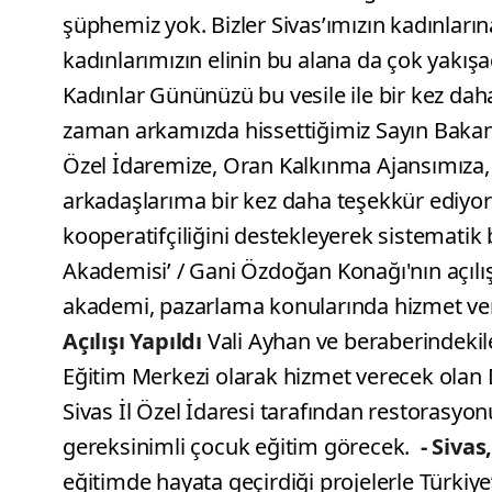
şüphemiz yok. Bizler Sivas’ımızın kadınlar
kadınlarımızın elinin bu alana da çok yakı
Kadınlar Gününüzü bu vesile ile bir kez da
zaman arkamızda hissettiğimiz Sayın Bakanım
Özel İdaremize, Oran Kalkınma Ajansımıza,
arkadaşlarıma bir kez daha teşekkür ediyo
kooperatifçiliğini destekleyerek sistematik
Akademisi’ / Gani Özdoğan Konağı'nın açılış
akademi, pazarlama konularında hizmet ver
Açılışı Yapıldı
Vali Ayhan ve beraberindekil
Eğitim Merkezi olarak hizmet verecek olan D
Sivas İl Özel İdaresi tarafından restorasy
gereksinimli çocuk eğitim görecek.
- Siva
eğitimde hayata geçirdiği projelerle Türkiye