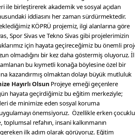
eri ile birleştirerek akademik ve sosyal açıdan
nusundaki iddiasını her zaman sürdürmektedir.
eklediğimiz KÖPRÜ projemiz, ilgi alanlarına göre
as, Spor Sivas ve Tekno Sivas gibi projelerimizin
klarımız için hayata geçireceğimiz bu önemli proj
zun olmadığını bir kez daha göstermiş oluyoruz. İl
amlanan bu kıymetli konağa böylesine özel bir
tına kazandırmış olmaktan dolayı büyük mutluluk
mize Hayırlı Olsun
Projeye emeği geçenlere
gün hayata geçirdiğimiz bu eğitim merkeziyle;
kleri de minimize eden sosyal koruma
k uygulamayı önemsiyoruz.
Özellikle erken çocukl
e, toplumsal refahın, insani kalkınmanın
ı gereken ilk adım olarak görüyoruz. Eğitim