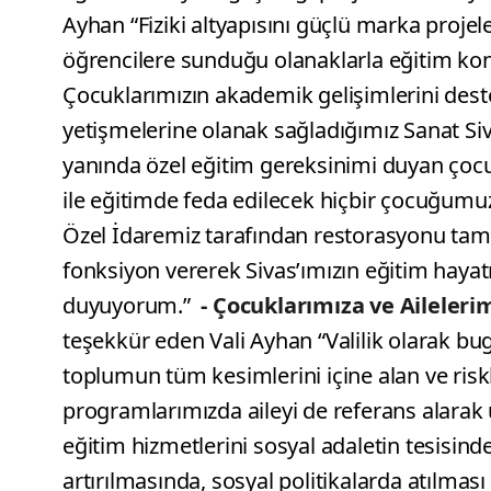
Ayhan “Fiziki altyapısını güçlü marka projel
öğrencilere sunduğu olanaklarla eğitim ko
Çocuklarımızın akademik gelişimlerini dest
yetişmelerine olanak sağladığımız Sanat Siv
yanında özel eğitim gereksinimi duyan çocu
ile eğitimde feda edilecek hiçbir çocuğumu
Özel İdaremiz tarafından restorasyonu tam
fonksiyon vererek Sivas’ımızın eğitim haya
duyuyorum.”
- Çocuklarımıza ve Aileleri
teşekkür eden Vali Ayhan “Valilik olarak bu
toplumun tüm kesimlerini içine alan ve ris
programlarımızda aileyi de referans alara
eğitim hizmetlerini sosyal adaletin tesisind
artırılmasında, sosyal politikalarda atılmas