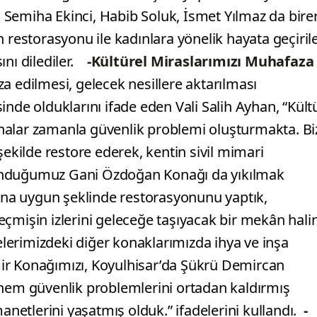
ri Semiha Ekinci, Habib Soluk, İsmet Yılmaz da bire
estorasyonu ile kadınlara yönelik hayata geçiril
nı dilediler.
-Kültürel Miraslarımızı Muhafaza
a edilmesi, gelecek nesillere aktarılması
nde olduklarını ifade eden Vali Salih Ayhan, “Kült
nalar zamanla güvenlik problemi oluşturmakta. Bi
ekilde restore ederek, kentin sivil mimari
lunduğumuz Gani Özdoğan Konağı da yıkılmak
slına uygun şeklinde restorasyonunu yaptık,
çmişin izlerini geleceğe taşıyacak bir mekân hali
çelerimizdeki diğer konaklarımızda ihya ve inşa
ir Konağımızı, Koyulhisar’da Şükrü Demircan
 hem güvenlik problemlerini ortadan kaldırmış
etlerini yaşatmış olduk.” ifadelerini kullandı.
-