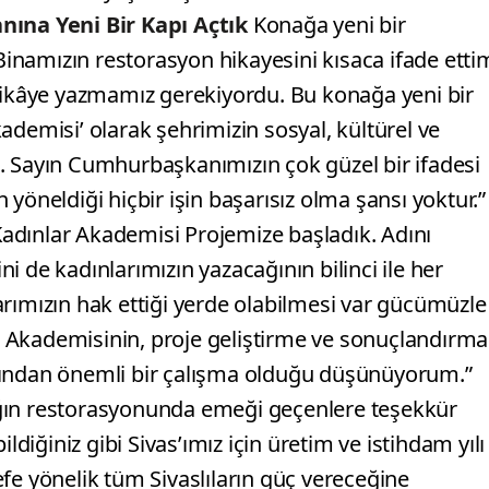
nına Yeni Bir Kapı Açtık
Konağa yeni bir
“Binamızın restorasyon hikayesini kısaca ifade etti
 hikâye yazmamız gerekiyordu. Bu konağa yeni bir
ademisi’ olarak şehrimizin sosyal, kültürel ve
. Sayın Cumhurbaşkanımızın çok güzel bir ifadesi
ın yöneldiği hiçbir işin başarısız olma şansı yoktur.”
 Kadınlar Akademisi Projemize başladık. Adını
 de kadınlarımızın yazacağının bilinci ile her
arımızın hak ettiği yerde olabilmesi var gücümüzle
 Akademisinin, proje geliştirme ve sonuçlandırma
sından önemli bir çalışma olduğu düşünüyorum.”
n restorasyonunda emeği geçenlere teşekkür
ldiğiniz gibi Sivas’ımız için üretim ve istihdam yılı
edefe yönelik tüm Sivaslıların güç vereceğine