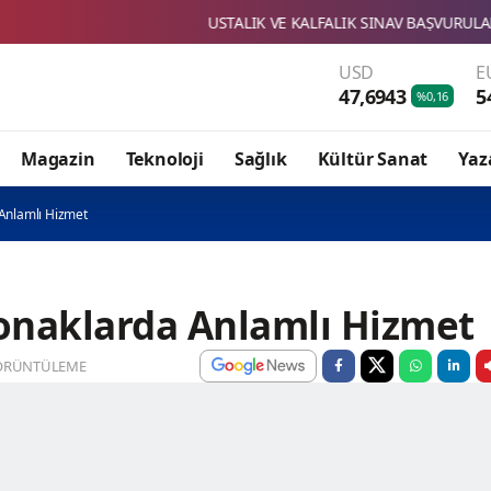
USTALIK VE KALFALIK SINAV BAŞVURULARI BAŞLADI
USD
E
47,6943
5
%0,16
Magazin
Teknoloji
Sağlık
Kültür Sanat
Yaz
 Anlamlı Hizmet
Konaklarda Anlamlı Hizmet
ÖRÜNTÜLEME