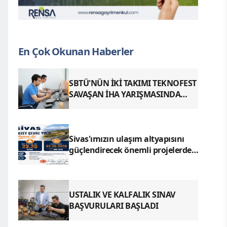
En Çok Okunan Haberler
SBTÜ'NÜN İKİ TAKIMI TEKNOFEST
SAVAŞAN İHA YARIŞMASINDA
FİNALDE
Sivas'ımızın ulaşım altyapısını
güçlendirecek önemli projelerden
biri olan Kuzey Çevre Yolu Yapım
İşi ihale sürecine giriyor
USTALIK VE KALFALIK SINAV
BAŞVURULARI BAŞLADI