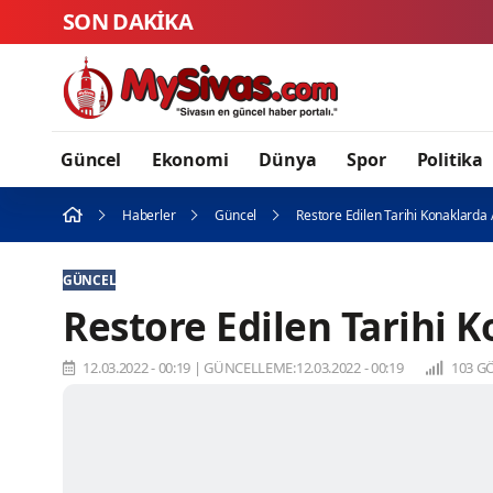
SON DAKİKA
Güncel
Ekonomi
Dünya
Spor
Politika
Haberler
Güncel
Restore Edilen Tarihi Konaklarda
GÜNCEL
Restore Edilen Tarihi 
12.03.2022 - 00:19
|
GÜNCELLEME:12.03.2022 - 00:19
103 G