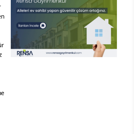
r
en
ür
z
ne