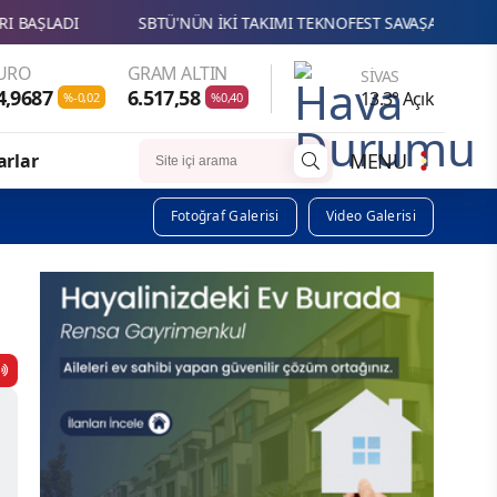
SBTÜ'NÜN İKİ TAKIMI TEKNOFEST SAVAŞAN İHA YARIŞMASINDA Fİ
URO
GRAM ALTIN
SIVAS
4,9687
6.517,58
13.3° Açık
%-0,02
%0,40
MENU
arlar
Fotoğraf Galerisi
Video Galerisi