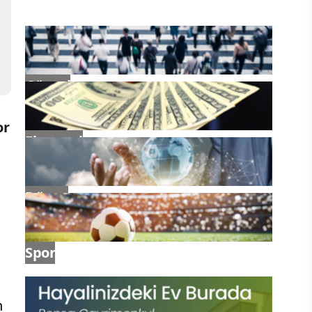
Güncel
or
Ekonomi
Dünya
Spor
n