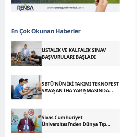
En Çok Okunan Haberler
USTALIK VE KALFALIK SINAV
BAŞVURULARI BAŞLADI
SBTÜ'NÜN İKİ TAKIMI TEKNOFEST
SAVAŞAN İHA YARIŞMASINDA
FİNALDE
Sivas Cumhuriyet
Üniversitesi’nden Dünya Tıp
Literatürüne Geçen Tarihi Başarı