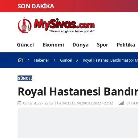
SON DAKİKA
USTA
Güncel
Ekonomi
Dünya
Spor
Politika
Haberler
Güncel
Royal Hastanesi Bandırmaspor M
GÜNCEL
Royal Hastanesi Bandı
08.02.2022 - 22:02
|
GÜNCELLEME:08.02.2022 - 22:02
81 GÖ