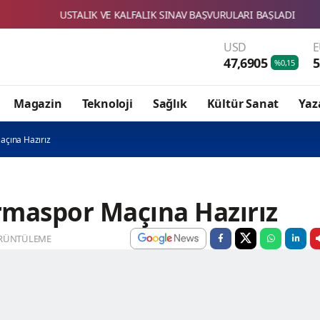
LIK VE KALFALIK SINAV BAŞVURULARI BAŞLADI
SBTÜ'NÜN İKİ
USD
47,6905
5
%0,15
Magazin
Teknoloji
Sağlık
Kültür Sanat
Yaz
açına Hazırız
rmaspor Maçına Hazırız
RÜNTÜLEME