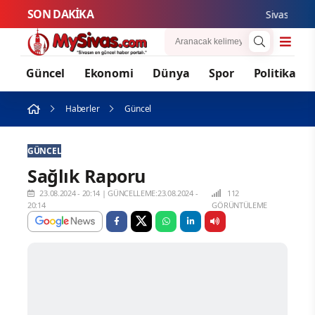
SON DAKİKA
Sivas Zabıtas
Güncel
Ekonomi
Dünya
Spor
Politika
Haberler
Güncel
GÜNCEL
Sağlık Raporu
23.08.2024 - 20:14
|
GÜNCELLEME:23.08.2024 -
112
20:14
GÖRÜNTÜLEME