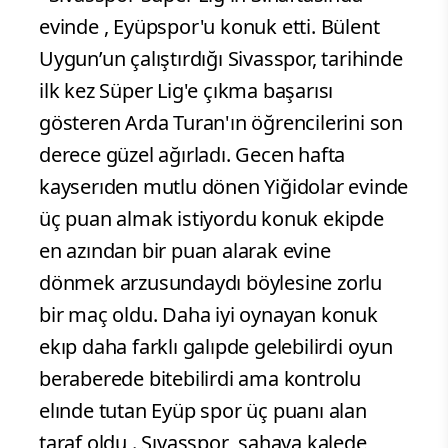
evinde , Eyüpspor'u konuk etti. Bülent
Uygun’un çalıştırdığı Sivasspor, tarihinde
ilk kez Süper Lig'e çıkma başarısı
gösteren Arda Turan'ın öğrencilerini son
derece güzel ağırladı. Gecen hafta
kayserıden mutlu dönen Yiğidolar evinde
üç puan almak istiyordu konuk ekipde
en azından bir puan alarak evine
dönmek arzusundaydı böylesine zorlu
bir maç oldu. Daha iyi oynayan konuk
ekıp daha farklı galıpde gelebilirdi oyun
beraberede bitebilirdi ama kontrolu
elınde tutan Eyüp spor üç puanı alan
taraf oldu . Sıvasspor
sahaya kalede