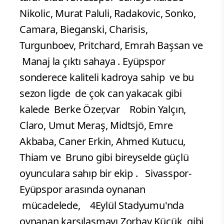
Nikolic, Murat Paluli, Radakovic, Sonko,
Camara, Bieganski, Charisis,
Turgunboev, Pritchard, Emrah Başsan ve
Manaj la çıktı sahaya . Eyüpspor
sonderece kaliteli kadroya sahip ve bu
sezon ligde de çok can yakacak gibi
kalede
Berke Özer,var Robin Yalçın,
Claro, Umut Meraş, Midtsjö, Emre
Akbaba, Caner Erkin, Ahmed Kutucu,
Thiam ve Bruno gibi bireyselde güçlü
oyunculara sahıp bir ekip .
Sivasspor-
Eyüpspor arasında oynanan
mücadelede, 4Eylül Stadyumu'nda
oynanan karşılaşmayı Zorbay Küçük gibi