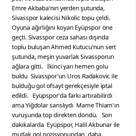
Emre Akbaba'nın yerden şutunda,
Sivasspor kalecisi Nikolic topu çeldi.
Oyuna ağırlığını koyan Eyüpspor öne
geçti. Sivasspor ceza sahası dışında
toplu buluşan Ahmed Kutucu'nun sert
şutunda, meşin yuvarlak Sıvassporun
ağlara gitti. İkinci yarı hemen golu
buldu Sivasspor'un Uros Radakovic ile
bulduğu gol ofsayt gerekçesiyle iptal
edildi. Eyüpspor'da farkı artırabilirdı
ama Yiğdolar sanslıydı Mame Thiam'ın
vuruşunda top direkten döndü. Son
dakıkalarda Eyüpspor, Halil Akbunar ile
mutlak gol pozisyonundan daha