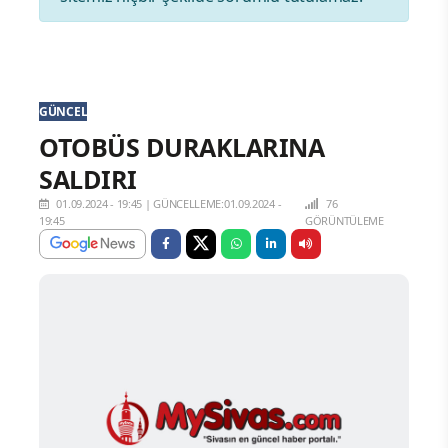
GÜNCEL
OTOBÜS DURAKLARINA
SALDIRI
01.09.2024 - 19:45
|
GÜNCELLEME:01.09.2024 -
76
19:45
GÖRÜNTÜLEME