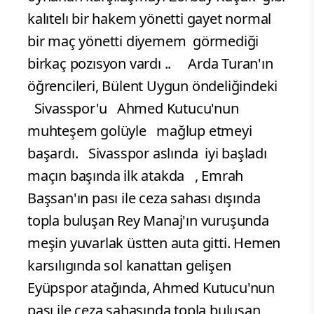
kalıtelı bir hakem yönetti gayet normal
bir maç yönetti diyemem görmediği
birkaç pozısyon vardı .. Arda Turan'ın
öğrencileri, Bülent Uygun öndeliğindeki
Sivasspor'u Ahmed Kutucu'nun
muhteşem golüyle mağlup etmeyi
başardı. Sivasspor aslında iyi başladı
maçın başında ilk atakda , Emrah
Başsan'ın pası ile ceza sahası dışında
topla buluşan Rey Manaj'ın vuruşunda
meşin yuvarlak üstten auta gitti. Hemen
karsılıgında sol kanattan gelişen
Eyüpspor atağında, Ahmed Kutucu'nun
pası ile ceza sahasında topla buluşan