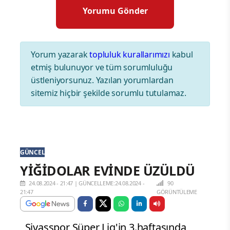
Yorum yazarak
topluluk kurallarımızı
kabul
etmiş bulunuyor ve tüm sorumluluğu
üstleniyorsunuz. Yazılan yorumlardan
sitemiz hiçbir şekilde sorumlu tutulamaz.
GÜNCEL
YİĞİDOLAR EVİNDE ÜZÜLDÜ
24.08.2024 - 21:47
|
GÜNCELLEME:24.08.2024 -
90
21:47
GÖRÜNTÜLEME
Sivasspor Süper Lig'in 3.haftasında