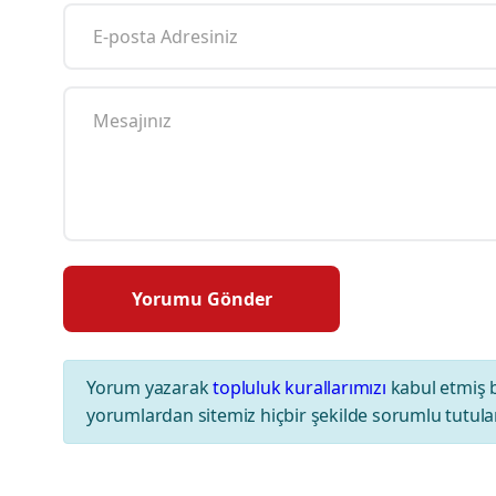
Yorum yazarak
topluluk kurallarımızı
kabul etmiş 
yorumlardan sitemiz hiçbir şekilde sorumlu tutul