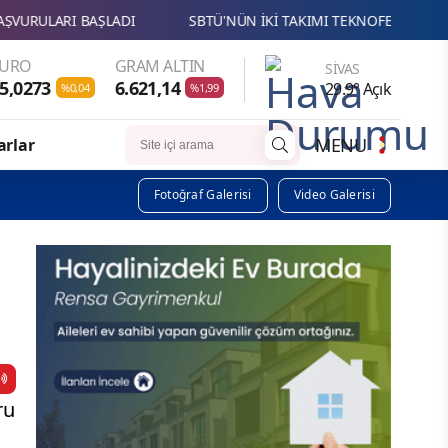
SBTÜ'NÜN İKİ TAKIMI TEKNOFEST SAVAŞAN İHA YARIŞMASINDA FİN
EURO
GRAM ALTIN
SIVAS
5,0273
6.621,14
29.9° Açık
%0,04
%1,99
MENU
arlar
Fotoğraf Galerisi
Video Galerisi
ru