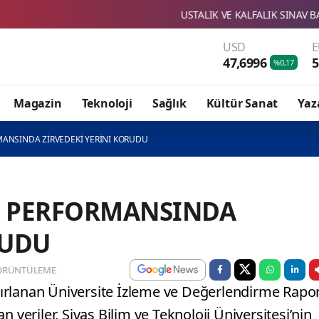
USTALIK VE KALFALIK SINAV BAŞVURULARI BAŞLADI
USD
47,6996
5
%0,17
Magazin
Teknoloji
Sağlık
Kültür Sanat
Yaz
MANSINDA ZİRVEDEKİ YERİNİ KORUDU
N PERFORMANSINDA
RUDU
ÖRÜNTÜLEME
ırlanan Üniversite İzleme ve Değerlendirme Rapo
 veriler, Sivas Bilim ve Teknoloji Üniversitesi’nin