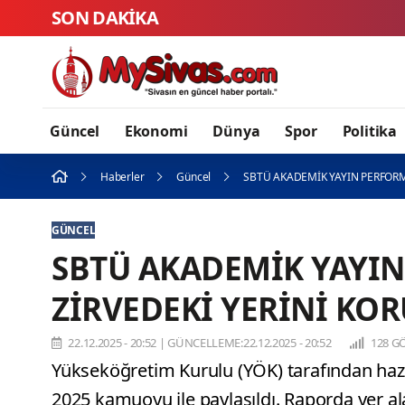
SON DAKİKA
Güncel
Ekonomi
Dünya
Spor
Politika
Haberler
Güncel
SBTÜ AKADEMİK YAYIN PERFOR
GÜNCEL
SBTÜ AKADEMİK YAYI
ZİRVEDEKİ YERİNİ KO
22.12.2025 - 20:52
|
GÜNCELLEME:22.12.2025 - 20:52
128 G
Yükseköğretim Kurulu (YÖK) tarafından haz
2025 kamuoyu ile paylaşıldı. Raporda yer alan