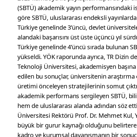
(SBTÜ) akademik yayın performansındaki isti
göre SBTÜ, uluslararası endeksli yayınlard
Türkiye genelinde 3’üncü, devlet üniversiteler
alandaki başarısını üst üste üçüncü yıl sürdü
Türkiye genelinde 4’üncü sırada bulunan SB
yükseldi. YÖK raporunda ayrıca, TR Dizin de
Teknoloji Üniversitesi, akademisyen başına 
edilen bu sonuçlar, üniversitenin araştırma od
üretimi önceleyen stratejilerinin somut çık
akademik performans sergileyen SBTÜ, bilim
hem de uluslararası alanda adından söz ett
Üniversitesi Rektörü Prof. Dr. Mehmet Kul, 
büyük bir gurur kaynağı olduğunu belirtere
kadro ve kurumsal dayanışmanın bir sonucu 