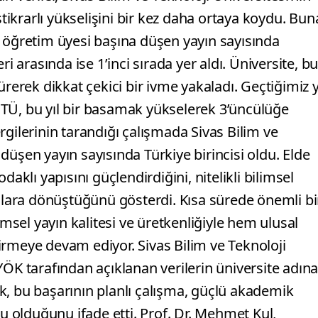
krarlı yükselişini bir kez daha ortaya koydu. Bun
a öğretim üyesi başına düşen yayın sayısında
i arasında ise 1’inci sırada yer aldı. Üniversite, b
rerek dikkat çekici bir ivme yakaladı. Geçtiğimiz y
TÜ, bu yıl bir basamak yükselerek 3’üncülüğe
rgilerinin tarandığı çalışmada Sivas Bilim ve
düşen yayın sayısında Türkiye birincisi oldu. Elde
aklı yapısını güçlendirdiğini, nitelikli bilimsel
tılara dönüştüğünü gösterdi. Kısa sürede önemli bi
sel yayın kalitesi ve üretkenliğiyle hem ulusal
irmeye devam ediyor. Sivas Bilim ve Teknoloji
YÖK tarafından açıklanan verilerin üniversite adın
k, bu başarının planlı çalışma, güçlü akademik
olduğunu ifade etti. Prof. Dr. Mehmet Kul,