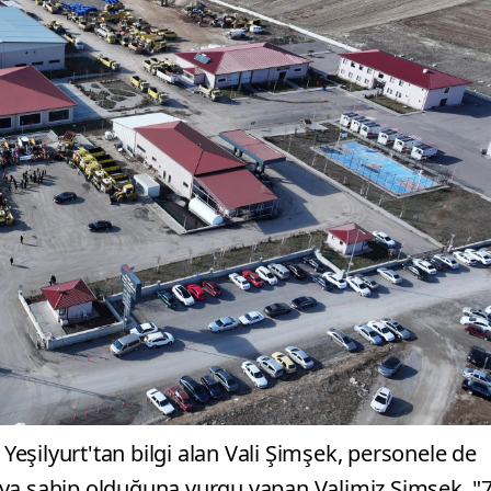
 Yeşilyurt'tan bilgi alan Vali Şimşek, personele de
fyaya sahip olduğuna vurgu yapan Valimiz Şimşek, "