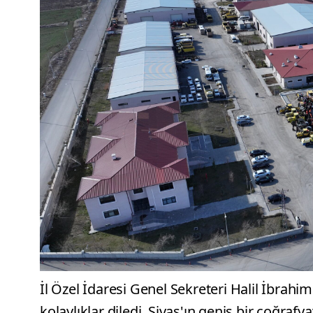
İl Özel İdaresi Genel Sekreteri Halil İbrahim
kolaylıklar diledi. Sivas'ın geniş bir coğra