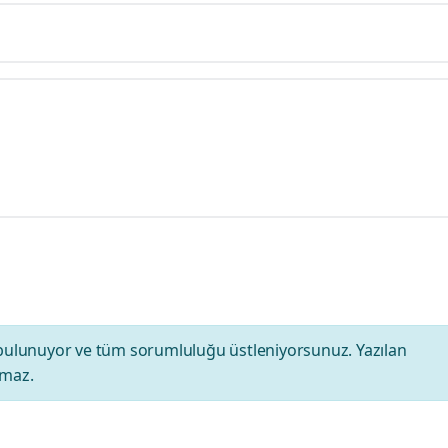
bulunuyor ve tüm sorumluluğu üstleniyorsunuz. Yazılan
amaz.