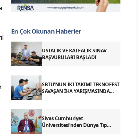
a
u
En Çok Okunan Haberler
ıl
USTALIK VE KALFALIK SINAV
BAŞVURULARI BAŞLADI
SBTÜ'NÜN İKİ TAKIMI TEKNOFEST
r
SAVAŞAN İHA YARIŞMASINDA
FİNALDE
a
Sivas Cumhuriyet
Üniversitesi’nden Dünya Tıp
Literatürüne Geçen Tarihi Başarı