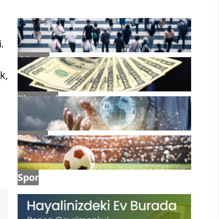
.
Güncel
k,
Ekonomi
Dünya
Spor