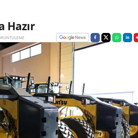
şa Hazır
ÖRÜNTÜLEME