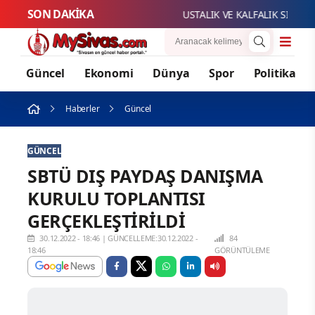
SON DAKİKA
USTALIK VE KALFALIK SINAV BAŞ
Güncel
Ekonomi
Dünya
Spor
Politika
Haberler
Güncel
GÜNCEL
SBTÜ DIŞ PAYDAŞ DANIŞMA
KURULU TOPLANTISI
GERÇEKLEŞTİRİLDİ
30.12.2022 - 18:46
|
GÜNCELLEME:30.12.2022 -
84
18:46
GÖRÜNTÜLEME