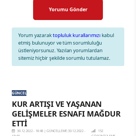
Yorum yazarak
topluluk kurallarımızı
kabul
etmiş bulunuyor ve tüm sorumluluğu
üstleniyorsunuz. Yazılan yorumlardan
sitemiz hiçbir şekilde sorumlu tutulamaz.
GÜNCEL
KUR ARTIŞI VE YAŞANAN
GELİŞMELER ESNAFI MAĞDUR
ETTİ
30.12.2022 - 18:48
|
GÜNCELLEME:30.12.2022 -
152
18:48
GÖRÜNTÜLEME