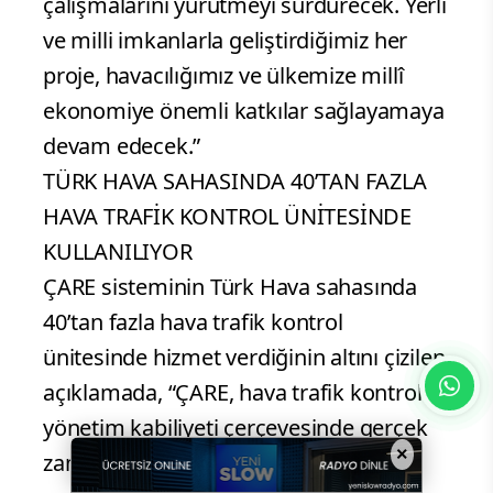
çalışmalarını yürütmeyi sürdürecek. Yerli
ve milli imkanlarla geliştirdiğimiz her
proje, havacılığımız ve ülkemize millî
ekonomiye önemli katkılar sağlayamaya
devam edecek.”
TÜRK HAVA SAHASINDA 40’TAN FAZLA
HAVA TRAFİK KONTROL ÜNİTESİNDE
KULLANILIYOR
ÇARE sisteminin Türk Hava sahasında
40’tan fazla hava trafik kontrol
ünitesinde hizmet verdiğinin altını çizilen
açıklamada, “ÇARE, hava trafik kontrol
yönetim kabiliyeti çerçevesinde gerçek
×
zamanlı uçuş verilerini harita üzerinde