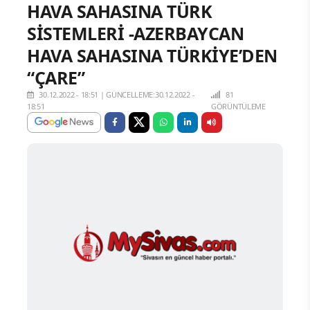
HAVA SAHASINA TÜRK
SİSTEMLERİ -AZERBAYCAN
HAVA SAHASINA TÜRKİYE’DEN
“ÇARE”
30.12.2022 - 18:51
|
GÜNCELLEME:30.12.2022 -
81
18:51
GÖRÜNTÜLEME