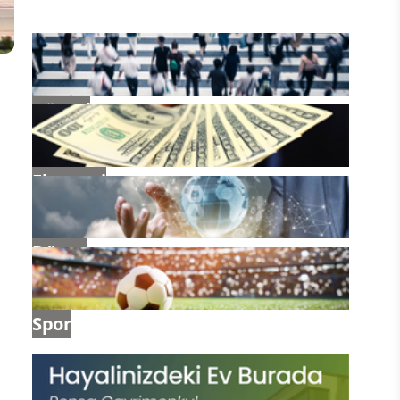
Güncel
a
Ekonomi
Dünya
Spor