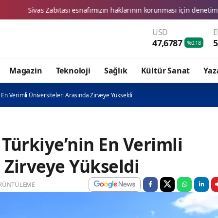
sı esnafımızın haklarının korunması için denetimlerimizi aralıksız sür
USD
47,6787
5
%0,18
Magazin
Teknoloji
Sağlık
Kültür Sanat
Yaz
 En Verimli Üniversiteleri Arasında Zirveye Yükseldi
 Türkiye’nin En Verimli
 Zirveye Yükseldi
RÜNTÜLEME