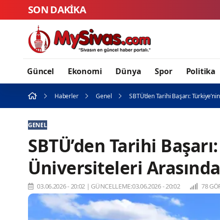
SON DAKİKA
Sivas Zabıta
Güncel
Ekonomi
Dünya
Spor
Politika
Haberler
Genel
SBTÜ’den Tarihi Başarı: Türkiye’nin
GENEL
SBTÜ’den Tarihi Başarı:
Üniversiteleri Arasında
03.06.2026 - 20:02
|
GÜNCELLEME:03.06.2026 - 20:02
78 GÖ