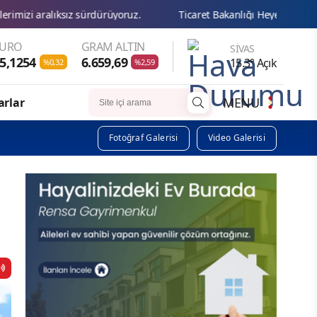
dürüyoruz.
Ticaret Bakanlığı Heyetinden Başkan Karakaya’ya Zi
EURO
GRAM ALTIN
SIVAS
5,1254
6.659,69
15.3° Açık
%0,32
%2,59
MENU
arlar
Fotoğraf Galerisi
Video Galerisi