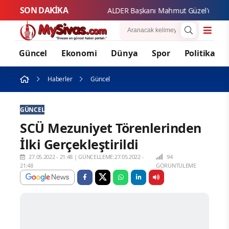
SON DAKİKA
ALDER 
Güncel
Ekonomi
Dünya
Spor
Politika
Haberler
Güncel
GÜNCEL
SCÜ Mezuniyet Törenlerinden
İlki Gerçekleştirildi
27.05.2022 - 21:48
|
GÜNCELLEME:27.05.2022 -
94
21:48
GÖRÜNTÜLEME