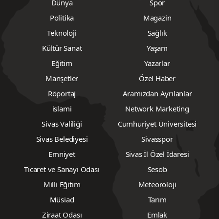
Dünya
Spor
Politika
Magazin
Teknoloji
Sağlık
Kültür Sanat
Yaşam
Eğitim
Yazarlar
Manşetler
Özel Haber
Röportaj
Aramızdan Ayrılanlar
islami
Network Marketing
Sivas Valiliği
Cumhuriyet Üniversitesi
Sivas Belediyesi
Sivasspor
Emniyet
Sivas İl Özel İdaresi
Ticaret ve Sanayi Odası
Sesob
Milli Eğitim
Meteoroloji
Müsiad
Tarım
Ziraat Odası
Emlak