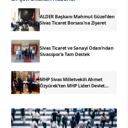
ALDER Başkanı Mahmut Güzel'den
Sivas Ticaret Borsası'na Ziyaret
Sivas Ticaret ve Sanayi Odası’ndan
Sivasspor’a Tam Destek
MHP Sivas Milletvekili Ahmet
Özyürek’ten MHP Lideri Devlet
Bahçeli’ye Sivas Raporu