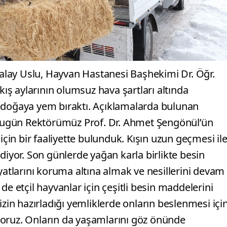
Atalay Uslu, Hayvan Hastanesi Başhekimi Dr. Öğr.
kış aylarının olumsuz hava şartları altında
n doğaya yem bıraktı. Açıklamalarda bulunan
 “Bugün Rektörümüz Prof. Dr. Ahmet Şengönül’ün
in bir faaliyette bulunduk. Kışın uzun geçmesi il
diyor. Son günlerde yağan karla birlikte besin
yatlarını koruma altına almak ve nesillerini devam
e etçil hayvanlar için çeşitli besin maddelerini
izin hazırladığı yemliklerde onların beslenmesi içi
yoruz. Onların da yaşamlarını göz önünde