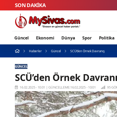
SON DAKİKA
Güncel
Ekonomi
Dünya
Spor
Politika
Haberler
Güncel
SCÜ’den Örnek Davranış
GÜNCEL
SCÜ’den Örnek Davran
16.02.2025 - 10:01
|
GÜNCELLEME:16.02.2025 - 10:01
95 GÖ