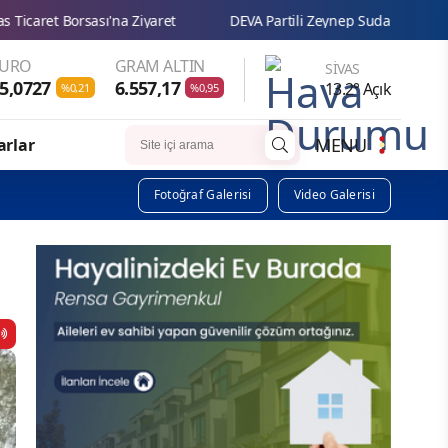
DEVA Partili Zeynep Sudan: “Çocukların eğitim hakkı ailelerin ge
EURO
GRAM ALTIN
SIVAS
5,0727
6.557,17
13.2° Açık
%0,21
%0,95
MENU
arlar
Fotoğraf Galerisi
Video Galerisi