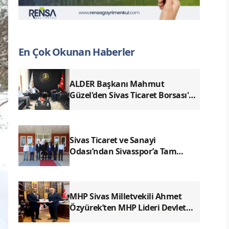
En Çok Okunan Haberler
ALDER Başkanı Mahmut
Güzel'den Sivas Ticaret Borsası'na
Ziyaret
Sivas Ticaret ve Sanayi
Odası’ndan Sivasspor’a Tam
Destek
MHP Sivas Milletvekili Ahmet
Özyürek’ten MHP Lideri Devlet
Bahçeli’ye Sivas Raporu