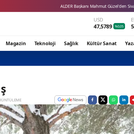
ALDER Başkanı Mahmut Güzel'den Sivas Ticaret Borsası'na Ziyaret
USD
47,5789
5
%0,05
Magazin
Teknoloji
Sağlık
Kültür Sanat
Yaz
ış
RÜNTÜLEME