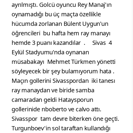
ayrılmıştı. Golcü oyuncu Rey Manaj'ın
oynamadığı bu üç maçta özelli̇kle
hücumda zorlanan Bülent Uygun'un
öğrenci̇leri̇ bu hafta hem ray manayı
hemde 3 puanı kazandılar . Sivas 4
Eylül Stadyumu'nda oynanan
müsabakayı Mehmet Türkmen yönetti
söyleyecek bir şey bulamıyorum hata .
Maçın gollerini Sivasspordan iki tanesı
ray manaydan ve biride samba
camaradan geldi Hataysporun
gollerinide rıboberto ve calvo attı.
Sivasspor tam devre biterken öne geçti.
Turgunboev'in sol taraftan kullandığı