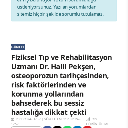
üstleniyorsunuz. Yazılan yorumlardan
sitemiz hiçbir şekilde sorumlu tutulamaz.
GÜNCEL
Fiziksel Tıp ve Rehabilitasyon
Uzmanı Dr. Halil Pekşen,
osteoporozun tarihçesinden,
risk faktörlerinden ve
korunma yollarından
bahsederek bu sessiz
hastalığa dikkat çekti
20.10.2024 - 17:57
|
GÜNCELLEME:20.10.2024 -
222
17:57
GÖRÜNTÜLEME