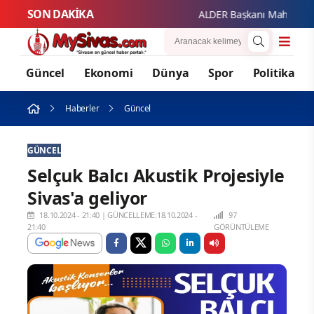
SON DAKİKA
ALDER Başkanı Mahmut Güzel'
Güncel
Ekonomi
Dünya
Spor
Politika
Haberler
Güncel
GÜNCEL
Selçuk Balcı Akustik Projesiyle
Sivas'a geliyor
18.10.2024 - 21:40
|
GÜNCELLEME:18.10.2024 -
97
21:40
GÖRÜNTÜLEME