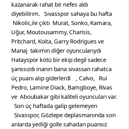
kazanarak rahat bir nefes aldı
diyebilirım. Sıvasspor sahaya bu hafta
Nikolic,ile çıktı Murat, Sonko, Kamara,
Uğur, Moutousammy, Charisis,
Pritchard, Koita, Garry Rodrigues ve
Manaj takımın diğer oyuncularıydı
Hatayspor kötü bir ekip degil sadece
şanssızdı inanın bana sıvassan rahatca
üç puanı alıp giderlerdi , Calvo, Rui
Pedro, Lamine Diack, Bamgboye, Rivas
ve Aboubakar gibi kaliteli oyuncuları var.
Son üç haftada gali̇p gelemeyen
Si̇vasspor, Göztepe deplasmanında son
anlarda yedi̇ği̇ golle sahadan puansız