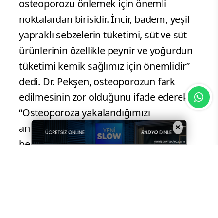
osteoporozu önlemek için önemli
noktalardan birisidir. İncir, badem, yeşil
yapraklı sebzelerin tüketimi, süt ve süt
ürünlerinin özellikle peynir ve yoğurdun
tüketimi kemik sağlımız için önemlidir”
dedi. Dr. Pekşen, osteoporozun fark
edilmesinin zor olduğunu ifade ederek,
“Osteoporoza yakalandığımızı
anlamanın klinik olarak büyük bir
×
belirtisi bulunmamaktadır. En önemli
belirtilerinden birisi boy kısalığıdır.
Gençlikteki boyuna göre 4-6 santimetre
kısalığın olması dışında oldukça sessiz
seyreden bir hastalıktır. Osteoporoza