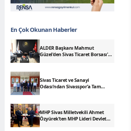
En Çok Okunan Haberler
ALDER Başkanı Mahmut
Güzel'den Sivas Ticaret Borsası'na
Ziyaret
Sivas Ticaret ve Sanayi
Odası’ndan Sivasspor’a Tam
Destek
MHP Sivas Milletvekili Ahmet
Özyürek’ten MHP Lideri Devlet
Bahçeli’ye Sivas Raporu