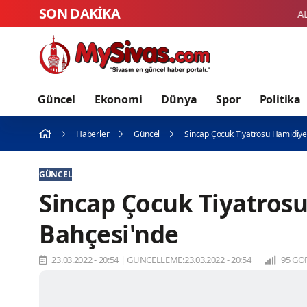
SON DAKİKA
ALDER Başkanı Mahmut
Güncel
Ekonomi
Dünya
Spor
Politika
Haberler
Güncel
Sincap Çocuk Tiyatrosu Hamidiye
GÜNCEL
Sincap Çocuk Tiyatros
Bahçesi'nde
23.03.2022 - 20:54
|
GÜNCELLEME:23.03.2022 - 20:54
95 GÖ