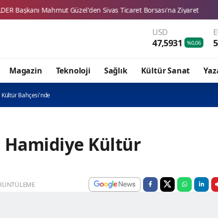
 Güzel'den Sivas Ticaret Borsası'na Ziyaret
DEVA Partili Zeyn
USD
47,5931
5
%0,06
Magazin
Teknoloji
Sağlık
Kültür Sanat
Yaz
 Kültür Bahçesi'nde
u Hamidiye Kültür
RÜNTÜLEME