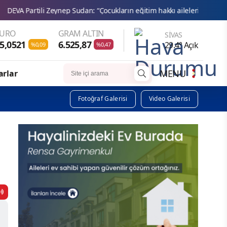
ep Sudan: “Çocukların eğitim hakkı ailelerin gelirine bağlı olamaz”
EURO
GRAM ALTIN
SIVAS
5,0521
6.525,87
29.4° Açık
%0,09
%0,47
MENU
arlar
Fotoğraf Galerisi
Video Galerisi