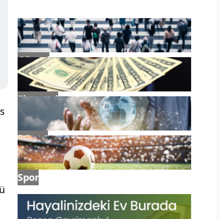
Güncel
Ekonomi
as
Dünya
Spor
rü