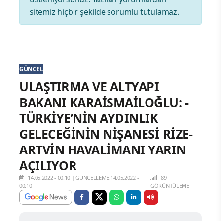
sitemiz hiçbir şekilde sorumlu tutulamaz.
GÜNCEL
ULAŞTIRMA VE ALTYAPI
BAKANI KARAİSMAİLOĞLU: -
TÜRKİYE’NİN AYDINLIK
GELECEĞİNİN NİŞANESİ RİZE-
ARTVİN HAVALİMANI YARIN
AÇILIYOR
14.05.2022 - 00:10
|
GÜNCELLEME:14.05.2022 -
89
00:10
GÖRÜNTÜLEME