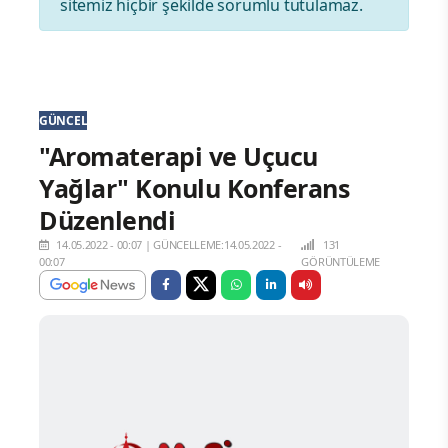
sitemiz hiçbir şekilde sorumlu tutulamaz.
GÜNCEL
"Aromaterapi ve Uçucu
Yağlar" Konulu Konferans
Düzenlendi
14.05.2022 - 00:07
|
GÜNCELLEME:14.05.2022 -
131
00:07
GÖRÜNTÜLEME