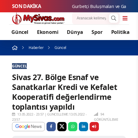
SON DAKİKA
Gurbetçi Buluşmaları ve Gastronomi F
Güncel
Ekonomi
Dünya
Spor
Politika
Haberler
Güncel
GÜNCEL
Sivas 27. Bölge Esnaf ve
Sanatkarlar Kredi ve Kefalet
Kooperatifi değerlendirme
toplantısı yapıldı
13.05.2022 - 23:57
|
GÜNCELLEME:13.05.2022 -
94
23:57
GÖRÜNTÜLEME