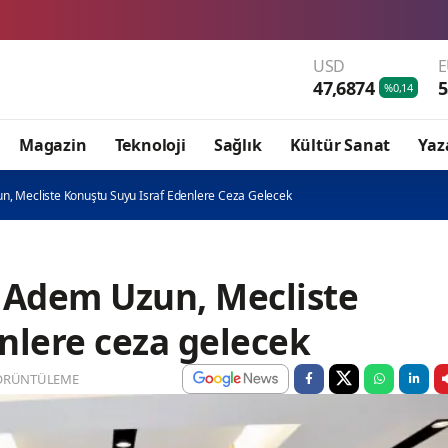
USD
47,6874
5
%0,14
Magazin
Teknoloji
Sağlık
Kültür Sanat
Yaz
n, Mecliste Konuştu Suyu Israf Edenlere Ceza Gelecek
ı Adem Uzun, Mecliste
nlere ceza gelecek
ÖRÜNTÜLEME