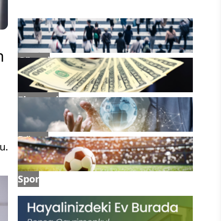
n
Güncel
Ekonomi
Dünya
u.
Spor