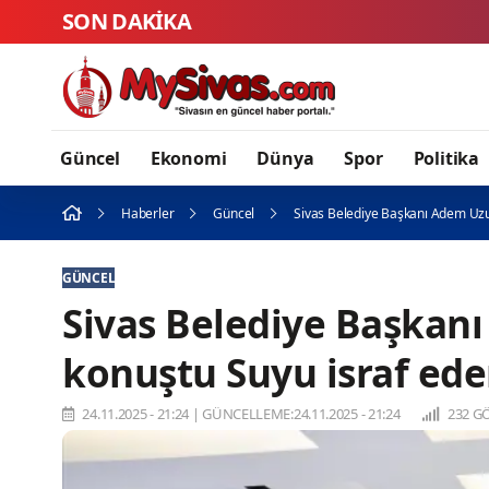
SON DAKİKA
Güncel
Ekonomi
Dünya
Spor
Politika
Haberler
Güncel
Sivas Belediye Başkanı Adem Uzu
GÜNCEL
Sivas Belediye Başkan
konuştu Suyu israf ede
24.11.2025 - 21:24
|
GÜNCELLEME:24.11.2025 - 21:24
232 G