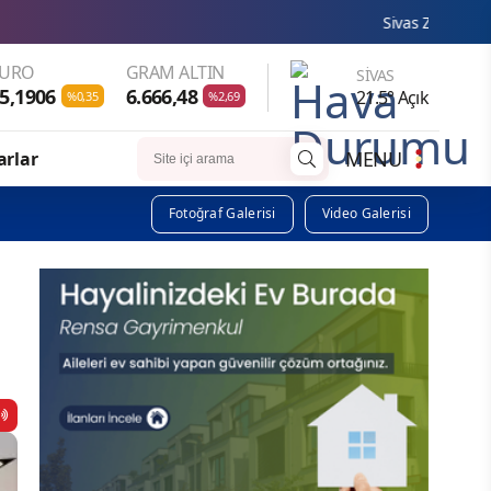
Sivas Zabıtası esnafımızın haklarının korunması için
EURO
GRAM ALTIN
SIVAS
5,1906
6.666,48
21.5° Açık
%0,35
%2,69
MENU
arlar
Fotoğraf Galerisi
Video Galerisi