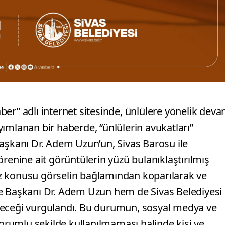
er” adlı internet sitesinde, ünlülere yönelik dev
ımlanan bir haberde, “ünlülerin avukatları”
Başkanı Dr. Adem Uzun’un, Sivas Barosu ile
renine ait görüntülerin yüzü bulanıklaştırılmış
 söz konusu görselin bağlamından koparılarak ve
ye Başkanı Dr. Adem Uzun hem de Sivas Belediyesi
abileceği vurgulandı. Bu durumun, sosyal medya ve
sorumlu şekilde kullanılmaması halinde kişi ve