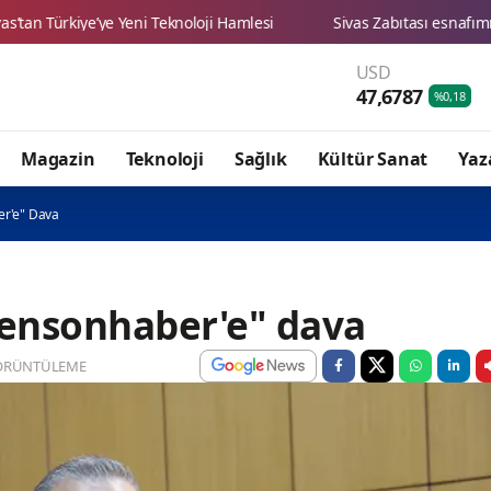
USD
47,6787
%0,18
Magazin
Teknoloji
Sağlık
Kültür Sanat
Yaz
er'e" Dava
"ensonhaber'e" dava
ÖRÜNTÜLEME