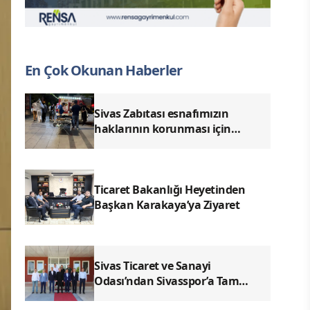
En Çok Okunan Haberler
Sivas Zabıtası esnafımızın
haklarının korunması için
denetimlerimizi aralıksız
sürdürüyoruz.
Ticaret Bakanlığı Heyetinden
Başkan Karakaya’ya Ziyaret
Sivas Ticaret ve Sanayi
Odası’ndan Sivasspor’a Tam
Destek