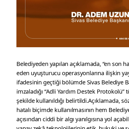
Belediyeden yapılan açıklamada, “en son hab
eden uyuşturucu operasyonlarına ilişkin yay
ifadesinin geçtiği bölümde Sivas Belediye 
imzaladığı “Adli Yardım Destek Protokolü” tö
şekilde kullanıldığı belirtildi.Açıklamada,
hatalı biçimde kullanılmasının hem Beledi
açısından ciddi bir algı yanılgısına yol aç
yapay zekâ teknolojilerinin etik, hukuki ve 