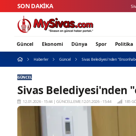
SON DAKİKA
Güncel
Ekonomi
Dünya
Spor
Politika
Haberler
Güncel
Sivas Belediyesi'nden "ensonhab
GÜNCEL
Sivas Belediyesi'nden 
12.01.2026 - 15:44
|
GÜNCELLEME:12.01.2026 - 15:44
185 G