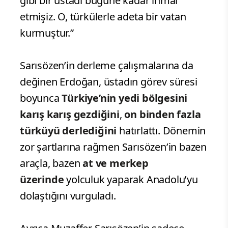
gibi bir üstadı bugüne kadar ihmal
etmişiz. O, türkülerle adeta bir vatan
kurmuştur.”
Sarısözen’in derleme çalışmalarına da
değinen Erdoğan, üstadın görev süresi
boyunca
Türkiye’nin yedi bölgesini
karış karış gezdiğini
,
on binden fazla
türküyü derlediğini
hatırlattı. Dönemin
zor şartlarına rağmen Sarısözen’in bazen
araçla, bazen
at ve merkep
üzerinde
yolculuk yaparak Anadolu’yu
dolaştığını vurguladı.