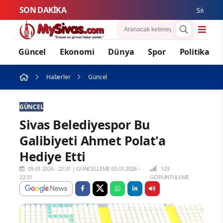
SON DAKİKA
Sivas Zabıtası
Güncel
Ekonomi
Dünya
Spor
Politika
Haberler
Güncel
GÜNCEL
Sivas Belediyespor Bu
Galibiyeti Ahmet Polat'a
Hediye Etti
05.01.2026 - 22:31
|
GÜNCELLEME:05.01.2026 -
123
22:31
GÖRÜNTÜLEME