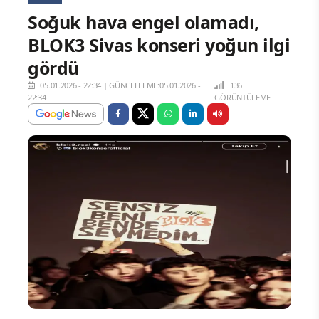
Soğuk hava engel olamadı,
BLOK3 Sivas konseri yoğun ilgi
gördü
05.01.2026 - 22:34
|
GÜNCELLEME:05.01.2026 -
136
22:34
GÖRÜNTÜLEME