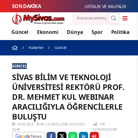
SON DAKİKA
USTALIK VE KALFALIK SINAV 
Güncel
Ekonomi
Dünya
Spor
Politika
Haberler
Güncel
GÜNCEL
SİVAS BİLİM VE TEKNOLOJİ
ÜNİVERSİTESİ REKTÖRÜ PROF.
DR. MEHMET KUL WEBINAR
ARACILIĞIYLA ÖĞRENCİLERLE
BULUŞTU
24.02.2023 - 20:40
|
GÜNCELLEME:24.02.2023 -
194
20:40
GÖRÜNTÜLEME