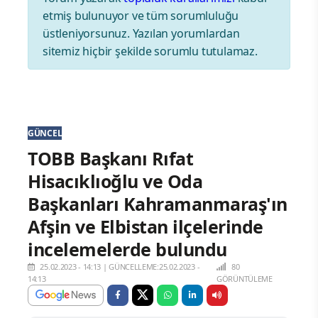
etmiş bulunuyor ve tüm sorumluluğu
üstleniyorsunuz. Yazılan yorumlardan
sitemiz hiçbir şekilde sorumlu tutulamaz.
GÜNCEL
TOBB Başkanı Rıfat
Hisacıklıoğlu ve Oda
Başkanları Kahramanmaraş'ın
Afşin ve Elbistan ilçelerinde
incelemelerde bulundu
25.02.2023 - 14:13
|
GÜNCELLEME:25.02.2023 -
80
14:13
GÖRÜNTÜLEME