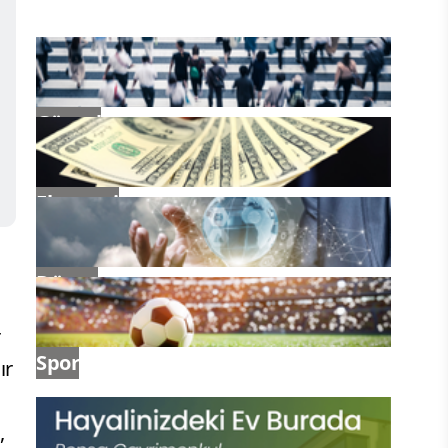
İşi ihale sürecine giriyor
Güncel
Ekonomi
Dünya
r
Spor
ır
,