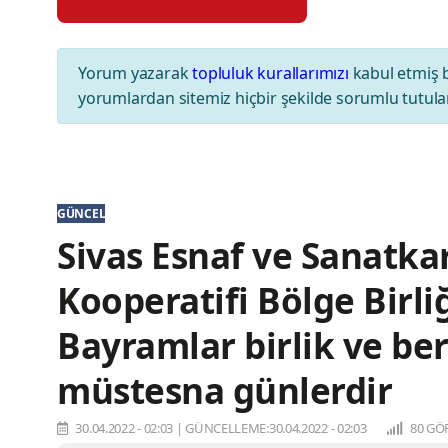
Yorum yazarak
topluluk kurallarımızı
kabul etmiş 
yorumlardan sitemiz hiçbir şekilde sorumlu tutul
GÜNCEL
Sivas Esnaf ve Sanatkar
Kooperatifi Bölge Birl
Bayramlar birlik ve ber
müstesna günlerdir
30.04.2022 - 02:03
|
GÜNCELLEME:30.04.2022 - 02:03
80 GÖ