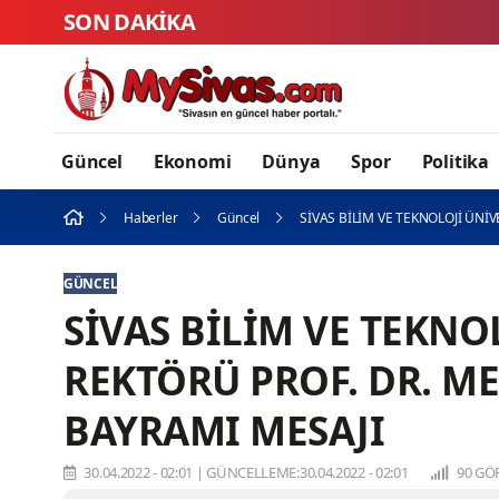
SON DAKİKA
Güncel
Ekonomi
Dünya
Spor
Politika
Haberler
Güncel
SİVAS BİLİM VE TEKNOLOJİ ÜNİ
GÜNCEL
SİVAS BİLİM VE TEKNOL
REKTÖRÜ PROF. DR. 
BAYRAMI MESAJI
30.04.2022 - 02:01
|
GÜNCELLEME:30.04.2022 - 02:01
90 GÖ