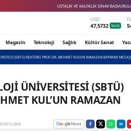
USTALIK VE KALFALIK SINAV BAŞVURULARI BAŞLADI
USD
E
47,5732
5
%0,05
Magazin
Teknoloji
Sağlık
Kültür Sanat
Yaz
VERSİTESİ (SBTÜ) REKTÖRÜ PROF. DR. MEHMET KUL’UN RAMAZAN BAYRAMI MESAJI
OJİ ÜNİVERSİTESİ (SBTÜ)
MEHMET KUL’UN RAMAZAN
RÜNTÜLEME