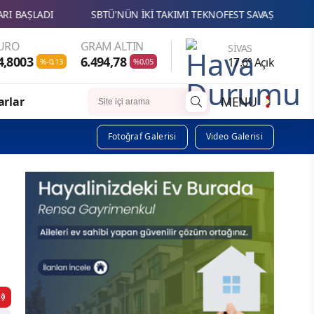
SBTÜ'NÜN İKİ TAKIMI TEKNOFEST SAVAŞAN İHA YARIŞMASINDA F
URO
GRAM ALTIN
SIVAS
4,8003
6.494,78
17.6° Açık
%-0,13
%0,05
MENU
arlar
Fotoğraf Galerisi
Video Galerisi