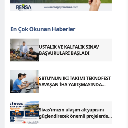
En Çok Okunan Haberler
USTALIK VE KALFALIK SINAV
BAŞVURULARI BAŞLADI
SBTÜ'NÜN İKİ TAKIMI TEKNOFEST
SAVAŞAN İHA YARIŞMASINDA
FİNALDE
Sivas'ımızın ulaşım altyapısını
güçlendirecek önemli projelerden
biri olan Kuzey Çevre Yolu Yapım