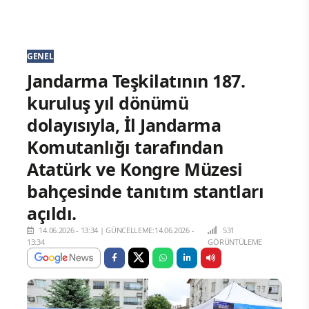
GENEL
Jandarma Teşkilatının 187.
kuruluş yıl dönümü
dolayısıyla, İl Jandarma
Komutanlığı tarafından
Atatürk ve Kongre Müzesi
bahçesinde tanıtım stantları
açıldı.
14.06.2026 - 13:34
|
GÜNCELLEME:14.06.2026 -
531
13:34
GÖRÜNTÜLEME