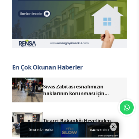
En Çok Okunan Haberler
Sivas Zabıtası esnafımızın
haklarının korunması için
denetimlerimizi aralıksız
sürdürüyoruz.
Ticaret Bakanlığı Heyetinden
×
Başkan Karakaya’ya Ziyaret