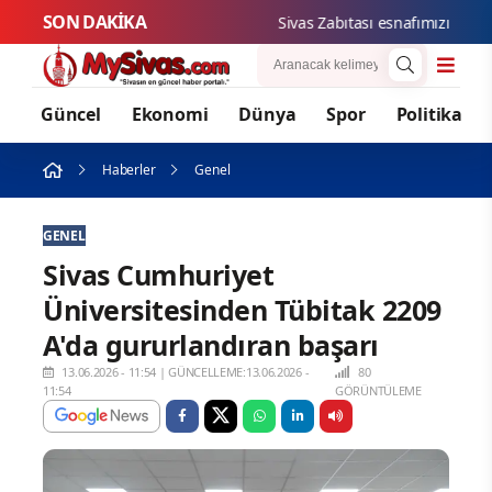
SON DAKİKA
Sivas Zabıtası esnafımızın haklar
Güncel
Ekonomi
Dünya
Spor
Politika
Haberler
Genel
GENEL
Sivas Cumhuriyet
Üniversitesinden Tübitak 2209
A'da gururlandıran başarı
13.06.2026 - 11:54
|
GÜNCELLEME:13.06.2026 -
80
11:54
GÖRÜNTÜLEME