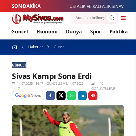
SON DAKİKA
USTALIK VE KALFALIK SINAV BAŞVURU
Güncel
Ekonomi
Dünya
Spor
Politika
Haberler
Güncel
GÜNCEL
Sivas Kampı Sona Erdi
14.07.2025 - 14:17
|
GÜNCELLEME:14.07.2025 -
110
14:17
GÖRÜNTÜLEME