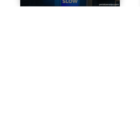
Yorum yazarak
topluluk kurallarımızı
kabul
etmiş bulunuyor ve tüm sorumluluğu
üstleniyorsunuz. Yazılan yorumlardan
sitemiz hiçbir şekilde sorumlu tutulamaz.