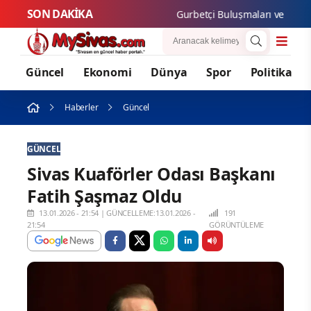
SON DAKİKA
Gurbetçi Buluşmaları ve Gastrono
Güncel
Ekonomi
Dünya
Spor
Politika
Haberler
Güncel
GÜNCEL
Sivas Kuaförler Odası Başkanı
Fatih Şaşmaz Oldu
13.01.2026 - 21:54
|
GÜNCELLEME:13.01.2026 -
191
21:54
GÖRÜNTÜLEME