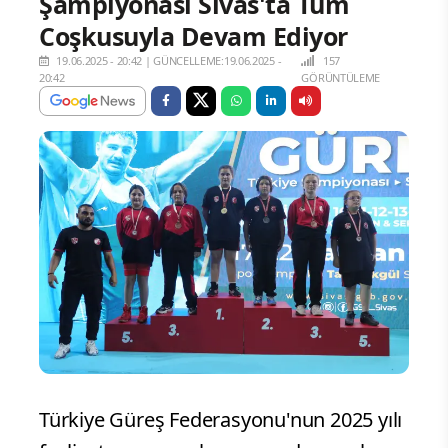
Şampiyonası Sivas'ta Tüm
Coşkusuyla Devam Ediyor
19.06.2025 - 20:42
|
GÜNCELLEME:19.06.2025 -
157
20:42
GÖRÜNTÜLEME
Türkiye Güreş Federasyonu'nun 2025 yılı