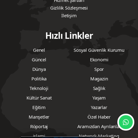
Hizmet Şartları
Gizlilik Sözleşmesi
İletişim
Hızlı Linkler
Genel
Sosyal Güvenlik Kurumu
Güncel
Ekonomi
Dünya
Spor
Politika
Magazin
Teknoloji
Sağlık
Kültür Sanat
Yaşam
Eğitim
Yazarlar
Manşetler
Özel Haber
Röportaj
Aramızdan Ayrılanlar
islami
Network Marketing