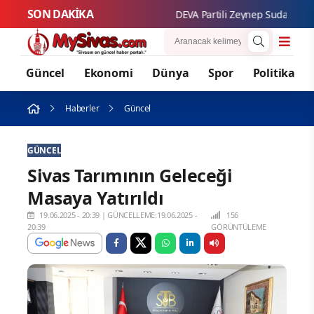
SON DAKİKA
DEVA Partili Zeynep Sudan: “Kadın y
Güncel
Ekonomi
Dünya
Spor
Politika
Haberler
Güncel
GÜNCEL
Sivas Tarımının Geleceği
Masaya Yatırıldı
19.06.2025 - 20:39
|
GÜNCELLEME:19.06.2025 -
156
20:39
GÖRÜNTÜLEME