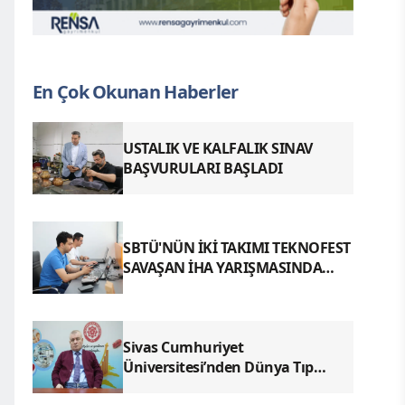
En Çok Okunan Haberler
USTALIK VE KALFALIK SINAV
BAŞVURULARI BAŞLADI
SBTÜ'NÜN İKİ TAKIMI TEKNOFEST
SAVAŞAN İHA YARIŞMASINDA
FİNALDE
Sivas Cumhuriyet
Üniversitesi’nden Dünya Tıp
Literatürüne Geçen Tarihi Başarı