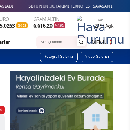
Ü'NÜN İKİ TAKIMI TEKNOFEST SAVAŞAN İHA YARIŞMASINDA FİNALDE
EURO
GRAM ALTIN
SIVAS
5,0263
6.616,20
29.9° Açık
%0,03
%1,92
MENU
arlar
Fotoğraf Galerisi
Video Galerisi