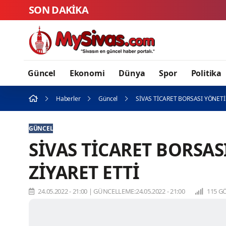
SON DAKİKA
Güncel
Ekonomi
Dünya
Spor
Politika
Haberler
Güncel
SİVAS TİCARET BORSASI YÖNETİM
GÜNCEL
SİVAS TİCARET BORSAS
ZİYARET ETTİ
24.05.2022 - 21:00
|
GÜNCELLEME:24.05.2022 - 21:00
115 G