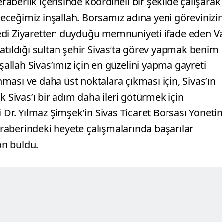
eraberlik içerisinde koordineli bir şekilde çalışarak
ceğimiz inşallah. Borsamız adına yeni görevinizi
” dedi Ziyaretten duyduğu memnuniyeti ifade eden Va
atıldığı sultan şehir Sivas’ta görev yapmak benim
şallah Sivas’ımız için en güzelini yapma gayreti
ınması ve daha üst noktalara çıkması için, Sivas’ın
k Sivas’ı bir adım daha ileri götürmek için
ali Dr. Yılmaz Şimşek’in Sivas Ticaret Borsası Yöneti
aberindeki heyete çalışmalarında başarılar
son buldu.