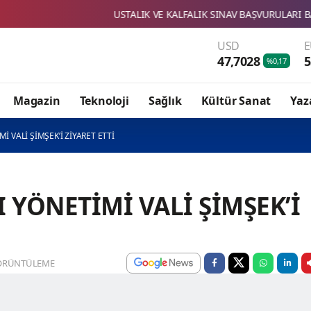
USTALIK VE KALFALIK SINAV BAŞVURULARI BAŞLADI
SBT
USD
47,7028
5
%0,17
Magazin
Teknoloji
Sağlık
Kültür Sanat
Yaz
İ VALİ ŞİMŞEK’İ ZİYARET ETTİ
I YÖNETİMİ VALİ ŞİMŞEK’İ
ÖRÜNTÜLEME