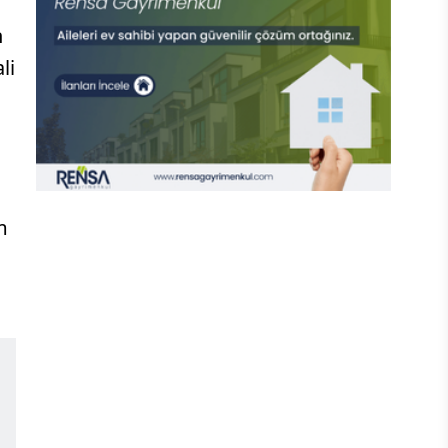
n
li
m