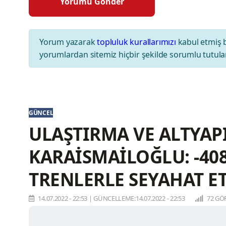
Yorum yazarak
topluluk kurallarımızı
kabul etmiş 
yorumlardan sitemiz hiçbir şekilde sorumlu tutul
GÜNCEL
ULAŞTIRMA VE ALTYAP
KARAİSMAİLOĞLU: -40
TRENLERLE SEYAHAT ET
14.07.2022 - 22:53
|
GÜNCELLEME:14.07.2022 - 22:53
72 GÖ