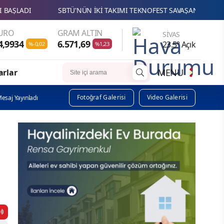
SBTÜ'NÜN İKİ TAKIMI TEKNOFEST SAVAŞAN İHA YARIŞMASINDA FİN
URO
GRAM ALTIN
SIVAS
4,9934
6.571,69
23.5° Açık
%-0,02
%1,23
MENU
arlar
Fotoğraf Galerisi
Video Galerisi
esaj Yayınladı