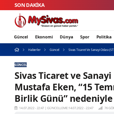
SON DAKİKA
Güncel
Ekonomi
Dünya
Spor
Politika
Haberler
Güncel
Sivas Ticaret Ve Sanayi Odası (S
GÜNCEL
Sivas Ticaret ve Sanayi
Mustafa Eken, “15 Tem
Birlik Günü” nedeniyle
14.07.2022 - 22:47
|
GÜNCELLEME:14.07.2022 - 22:47
76 GÖ