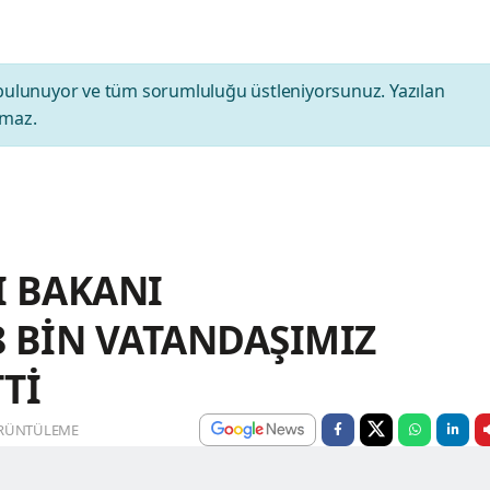
bulunuyor ve tüm sorumluluğu üstleniyorsunuz. Yazılan
amaz.
I BAKANI
8 BİN VATANDAŞIMIZ
Tİ
RÜNTÜLEME