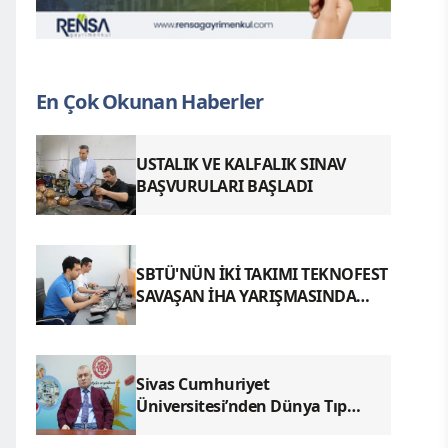
En Çok Okunan Haberler
USTALIK VE KALFALIK SINAV
BAŞVURULARI BAŞLADI
SBTÜ'NÜN İKİ TAKIMI TEKNOFEST
SAVAŞAN İHA YARIŞMASINDA
FİNALDE
Sivas Cumhuriyet
Üniversitesi’nden Dünya Tıp
Literatürüne Geçen Tarihi Başarı