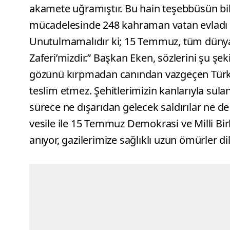
akamete uğramıştır. Bu hain teşebbüsün bi
mücadelesinde 248 kahraman vatan evladı şe
Unutulmamalıdır ki; 15 Temmuz, tüm dünya
Zaferi’mizdir.” Başkan Eken, sözlerini şu şe
gözünü kırpmadan canından vazgeçen Türk mil
teslim etmez. Şehitlerimizin kanlarıyla sul
sürece ne dışarıdan gelecek saldırılar ne de o
vesile ile 15 Temmuz Demokrasi ve Milli Bir
anıyor, gazilerimize sağlıklı uzun ömürler di