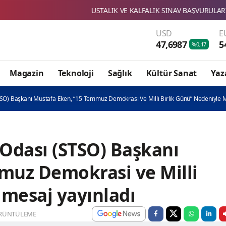
USTALIK VE KALFALIK SINAV BAŞVURULARI BAŞLADI
USD
E
47,6987
5
%0,17
Magazin
Teknoloji
Sağlık
Kültür Sanat
Yaz
TSO) Başkanı Mustafa Eken, “15 Temmuz Demokrasi Ve Milli Birlik Günü” Nedeniyle M
 Odası (STSO) Başkanı
muz Demokrasi ve Milli
 mesaj yayınladı
RÜNTÜLEME