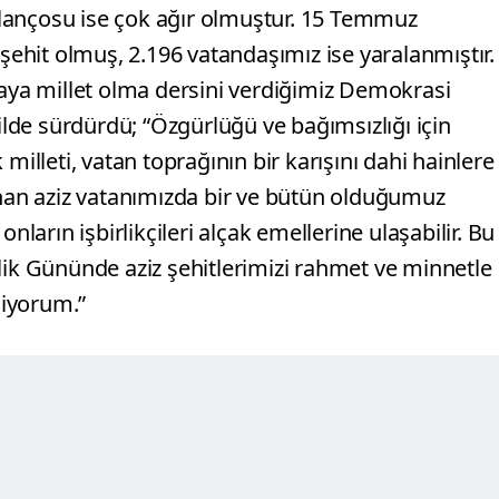
lançosu ise çok ağır olmuştur. 15 Temmuz
hit olmuş, 2.196 vatandaşımız ise yaralanmıştır.
ya millet olma dersini verdiğimiz Demokrasi
kilde sürdürdü; “Özgürlüğü ve bağımsızlığı için
leti, vatan toprağının bir karışını dahi hainlere
anan aziz vatanımızda bir ve bütün olduğumuz
nların işbirlikçileri alçak emellerine ulaşabilir. Bu
lik Gününde aziz şehitlerimizi rahmet ve minnetle
liyorum.”