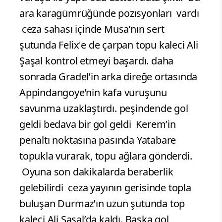
ara karagümrüğünde pozısyonları vardı
ceza sahası içinde Musa’nın sert
şutunda Felix'e de çarpan topu kaleci Ali
Şaşal kontrol etmeyi başardı. daha
sonrada Gradel’in arka direğe ortasında
Appindangoye’nin kafa vuruşunu
savunma uzaklaştırdı. peşindende gol
geldi bedava bir gol geldi Kerem’in
penaltı noktasına pasında Yatabare
topukla vurarak, topu ağlara gönderdi.
Oyuna son dakikalarda beraberlik
gelebilirdi ceza yayının gerisinde topla
buluşan Durmaz’ın uzun şutunda top
kaleci Ali Şaşal’da kaldı. Başka gol