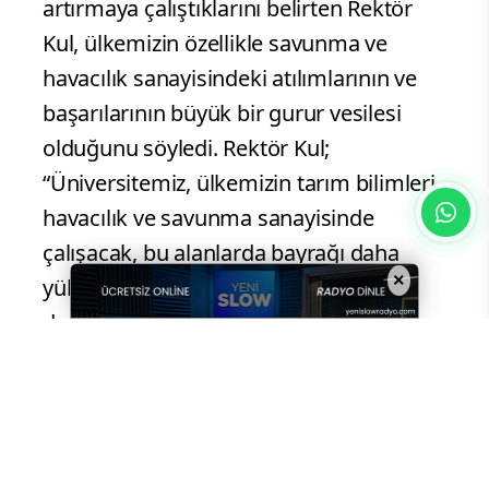
artırmaya çalıştıklarını belirten Rektör
Kul, ülkemizin özellikle savunma ve
havacılık sanayisindeki atılımlarının ve
başarılarının büyük bir gurur vesilesi
olduğunu söyledi. Rektör Kul;
“Üniversitemiz, ülkemizin tarım bilimleri,
havacılık ve savunma sanayisinde
çalışacak, bu alanlarda bayrağı daha
×
yükseklere taşıyacak nitelikli ve
donanımlı mühendisleri ve
akademisyenleri yetiştirerek, Ülkemizin
bu alanlarındaki hamlelerine katkı
sağlayacaktır. Bu onurlu bayrağı taşımak
üzere tüm gençlerimizi üniversitemize