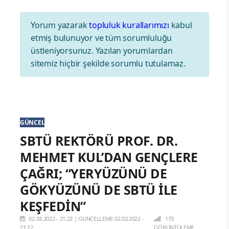
Yorum yazarak
topluluk kurallarımızı
kabul
etmiş bulunuyor ve tüm sorumluluğu
üstleniyorsunuz. Yazılan yorumlardan
sitemiz hiçbir şekilde sorumlu tutulamaz.
GÜNCEL
SBTÜ REKTÖRÜ PROF. DR.
MEHMET KUL’DAN GENÇLERE
ÇAĞRI; “YERYÜZÜNÜ DE
GÖKYÜZÜNÜ DE SBTÜ İLE
KEŞFEDİN”
02.03.2022 - 21:22
|
GÜNCELLEME:02.03.2022 -
173
21:22
GÖRÜNTÜLEME