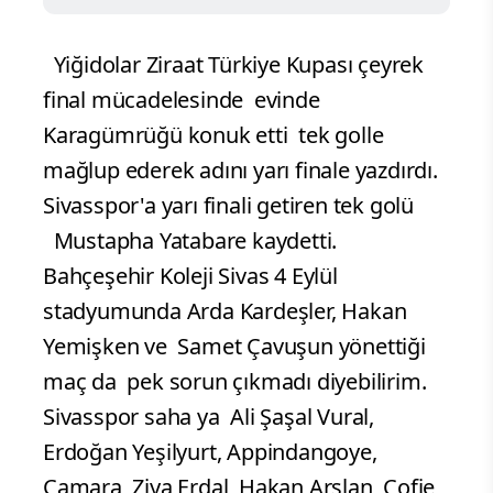
Yiğidolar Ziraat Türkiye Kupası çeyrek
final mücadelesinde evinde
Karagümrüğü konuk etti tek golle
mağlup ederek adını yarı finale yazdırdı.
Sivasspor'a yarı finali getiren tek golü
Mustapha Yatabare kaydetti.
Bahçeşehir Koleji Sivas 4 Eylül
stadyumunda Arda Kardeşler, Hakan
Yemişken ve Samet Çavuşun yönettiği
maç da pek sorun çıkmadı diyebilirim.
Sivasspor saha ya
Ali Şaşal Vural,
Erdoğan Yeşilyurt, Appindangoye,
Camara, Ziya Erdal, Hakan Arslan, Cofie,