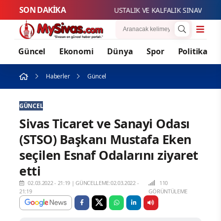
SON DAKİKA
USTALIK VE KALFALIK SINAV BAŞVUR
Güncel
Ekonomi
Dünya
Spor
Politika
Haberler
Güncel
GÜNCEL
Sivas Ticaret ve Sanayi Odası
(STSO) Başkanı Mustafa Eken
seçilen Esnaf Odalarını ziyaret
etti
02.03.2022 - 21:19
|
GÜNCELLEME:02.03.2022 -
110
21:19
GÖRÜNTÜLEME