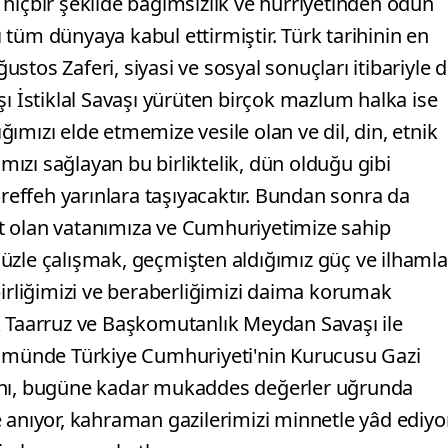
hiçbir şekilde bağımsızlık ve hürriyetinden ödün
tüm dünyaya kabul ettirmiştir. Türk tarihinin en
tos Zaferi, siyasi ve sosyal sonuçları itibariyle 
şı İstiklal Savaşı yürüten birçok mazlum halka ise
ımızı elde etmemize vesile olan ve dil, din, etnik
zı sağlayan bu birliktelik, dün olduğu gibi
effeh yarınlara taşıyacaktır. Bundan sonra da
t olan vatanımıza ve Cumhuriyetimize sahip
üzle çalışmak, geçmişten aldığımız güç ve ilhamla
birliğimizi ve beraberliğimizi daima korumak
 Taarruz ve Başkomutanlık Meydan Savaşı ile
önümünde Türkiye Cumhuriyeti'nin Kurucusu Gazi
rını, bugüne kadar mukaddes değerler uğrunda
 anıyor, kahraman gazilerimizi minnetle yâd ediyor