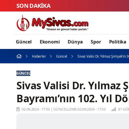
SON DAKİKA
Si
Güncel
Ekonomi
Dünya
Spor
Politika
Haberler
Güncel
Sivas Valisi Dr. Yılmaz Şimşek’in
GÜNCEL
Sivas Valisi Dr. Yılmaz
Bayramı’nın 102. Yıl 
02.09.2024 - 17:53
|
GÜNCELLEME:02.09.2024 - 17:53
81 GÖ