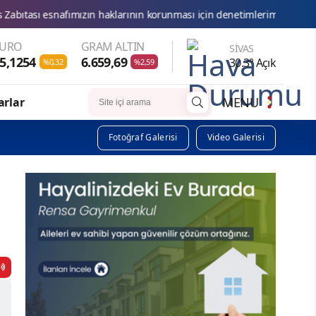
mızın haklarının korunması için denetimlerimizi aralıksız sürdürüyoruz
EURO
GRAM ALTIN
SIVAS
5,1254
6.659,69
30.3° Açık
%0,32
%2,59
MENU
arlar
Fotoğraf Galerisi
Video Galerisi