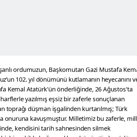
z ve şanlı ordumuzun, Başkomutan Gazi Mustafa Kem
ruz’un 102. yıl dönümünü kutlamanın heyecanını v
afa Kemal Atatürk'ün önderliğinde, 26 Ağustos'ta
harflerle yazılmış eşsiz bir zaferle sonuçlanan
 toprağı düşman işgalinden kurtarılmış; Türk
ma onuruna kavuşmuştur. Milletimiz bu zaferle, mill
isinde, kendisini tarih sahnesinden silmek