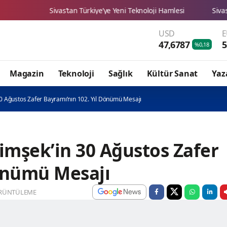
vas’tan Türkiye’ye Yeni Teknoloji Hamlesi
Sivas Zabıtası esnafı
USD
47,6787
5
%0,18
Magazin
Teknoloji
Sağlık
Kültür Sanat
Yaz
 30 Ağustos Zafer Bayramı’nın 102. Yıl Dönümü Mesajı
 Şimşek’in 30 Ağustos Zafer
Dönümü Mesajı
RÜNTÜLEME