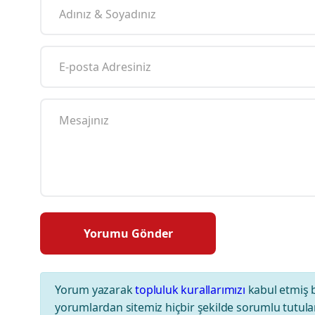
Yorum yazarak
topluluk kurallarımızı
kabul etmiş 
yorumlardan sitemiz hiçbir şekilde sorumlu tutul