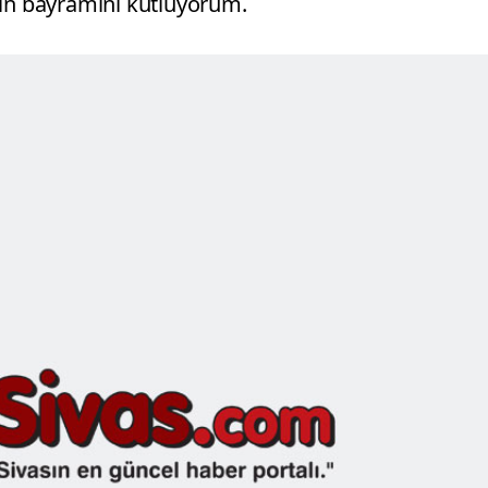
imin bayramını kutluyorum.