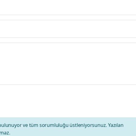
bulunuyor ve tüm sorumluluğu üstleniyorsunuz. Yazılan
amaz.