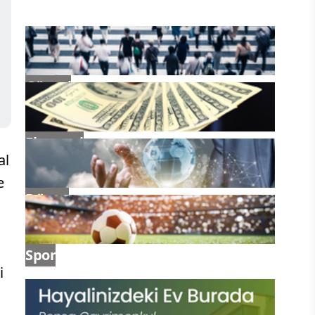
Güncel
Ekonomi
al
e
Dünya
Spor
i