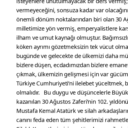
isteyenlere unutulmayacak bir ders vermiş; 
vermeyeceğini, sonsuza kadar var olacağını 
önemli dönüm noktalarından biri olan 30 Ağus
milletimize yön vermiş, emperyalistlere kar
ilham ve umut kaynağı olmuştur. Bağımsızlığ
köken ayrımı gözetmeksizin tek vücut olmamı
bugünde ve gelecekte de ülkemizi daha mür
bizlere düşen, ecdadımızdan bizlere emane
çıkmak, ülkemizin gelişmesi için var gücüm
Türkiye Cumhuriyeti’ni ilelebet yüceltmek, 
olmalıdır. Bu duygu ve düşüncelerle Büyük
kazanılan 30 Ağustos Zaferi’nin 102. yıld
Mustafa Kemal Atatürk ve silah arkadaşla
canını feda eden tüm şehitlerimizi rahmetle