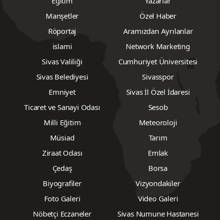
Eğitim
Yazarlar
Manşetler
Özel Haber
Röportaj
Aramızdan Ayrılanlar
islami
Network Marketing
Sivas Valiliği
Cumhuriyet Üniversitesi
Sivas Belediyesi
Sivasspor
Emniyet
Sivas İl Özel İdaresi
Ticaret ve Sanayi Odası
Sesob
Milli Eğitim
Meteoroloji
Müsiad
Tarım
Ziraat Odası
Emlak
Çedaş
Borsa
Biyografiler
Vizyondakiler
Foto Galeri
Video Galeri
Nöbetçi Eczaneler
Sivas Numune Hastanesi