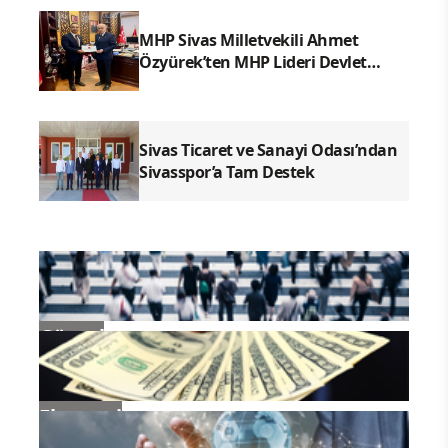
MHP Sivas Milletvekili Ahmet
Özyürek’ten MHP Lideri Devlet
Bahçeli’ye Sivas Raporu
Sivas Ticaret ve Sanayi Odası’ndan
Sivasspor’a Tam Destek
Güncel
Ekonomi