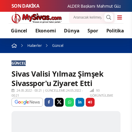
SON DAKİKA
ALDER Başkanı Mahmut Güzel'den Siv
Güncel
Ekonomi
Dünya
Spor
Politika
Haberler
Güncel
GÜNCEL
Sivas Valisi Yılmaz Şimşek
Sivasspor'u Ziyaret Etti
24.05.2022 - 00:21
|
GÜNCELLEME:24.05.2022 -
93
00:21
GÖRÜNTÜLEME