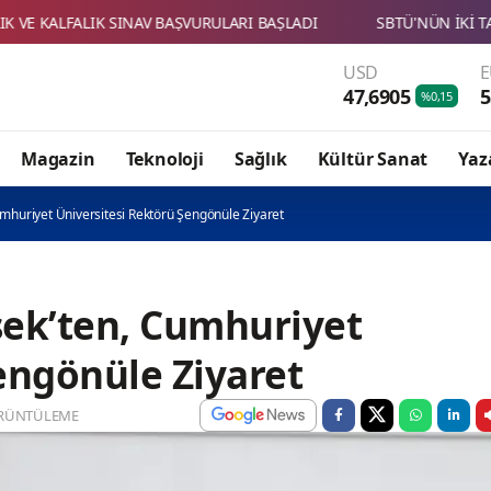
USD
47,6905
5
%0,15
Magazin
Teknoloji
Sağlık
Kültür Sanat
Yaz
umhuriyet Üniversitesi Rektörü Şengönüle Ziyaret
mşek’ten, Cumhuriyet
engönüle Ziyaret
RÜNTÜLEME