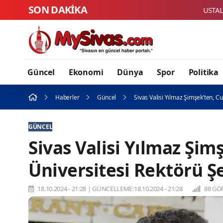
SON DAKİKA
Güncel
Ekonomi
Dünya
Spor
Politika
Haberler
Güncel
Sivas Valisi Yılmaz Şimşek’ten, C
GÜNCEL
Sivas Valisi Yılmaz Şi
Üniversitesi Rektörü Ş
18.10.2024 - 21:28
|
GÜNCELLEME:18.10.2024 - 21:28
88 GÖ