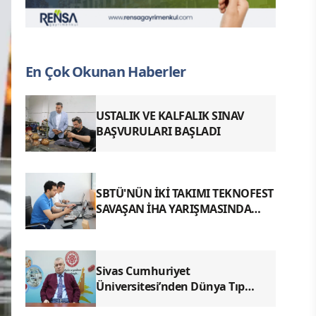
En Çok Okunan Haberler
USTALIK VE KALFALIK SINAV
BAŞVURULARI BAŞLADI
SBTÜ'NÜN İKİ TAKIMI TEKNOFEST
SAVAŞAN İHA YARIŞMASINDA
FİNALDE
Sivas Cumhuriyet
Üniversitesi’nden Dünya Tıp
Literatürüne Geçen Tarihi Başarı