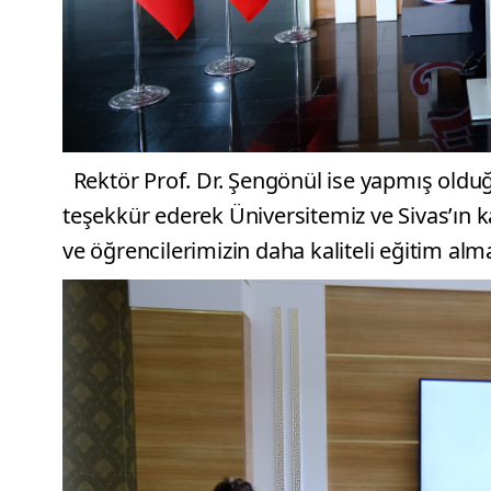
Rektör Prof. Dr. Şengönül ise yapmış olduğ
teşekkür ederek Üniversitemiz ve Sivas’ın k
ve öğrencilerimizin daha kaliteli eğitim almala