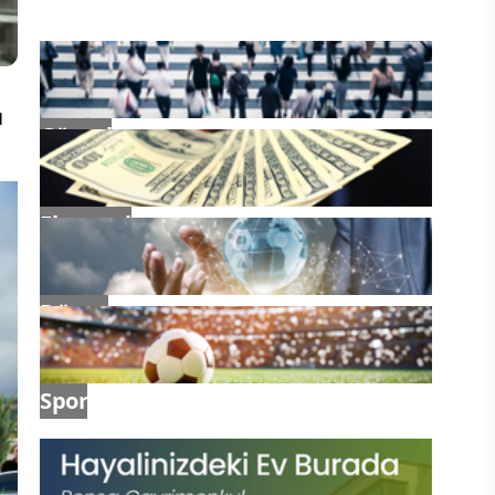
ı
Güncel
Ekonomi
Dünya
Spor