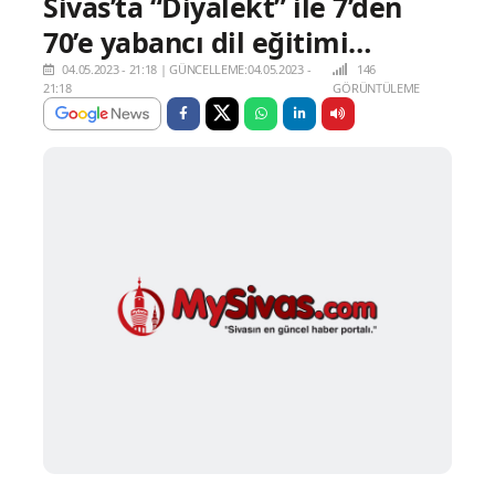
Sivas’ta “Diyalekt” ile 7’den
70’e yabancı dil eğitimi…
04.05.2023 - 21:18
|
GÜNCELLEME:04.05.2023 -
146
21:18
GÖRÜNTÜLEME