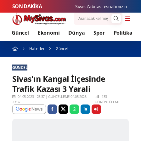
SON DAKİKA
Sivas Zabıtası esnafımızın hakların
Güncel
Ekonomi
Dünya
Spor
Politika
Haberler
Güncel
GÜNCEL
Sivas'ın Kangal İlçesinde
Trafik Kazası 3 Yarali
04.05.2023 - 23:37
|
GÜNCELLEME:04.05.2023 -
133
23:37
GÖRÜNTÜLEME