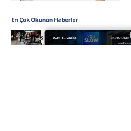
En Çok Okunan Haberler
Sivas Zabıtası esnafımızın
haklarının korunması için
denetimlerimizi aralıksız
sürdürüyoruz.
Ticaret Bakanlığı Heyetinden
Başkan Karakaya’ya Ziyaret
USTALIK VE KALFALIK SINAV
BAŞVURULARI BAŞLADI