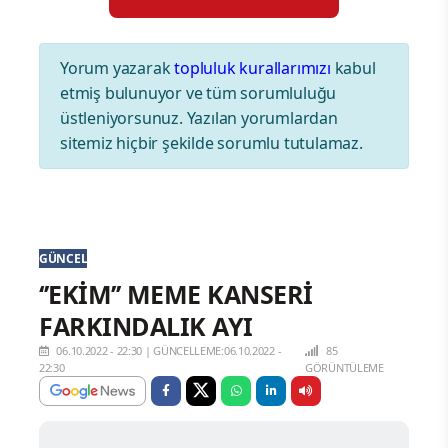
Yorum yazarak
topluluk kurallarımızı
kabul
etmiş bulunuyor ve tüm sorumluluğu
üstleniyorsunuz. Yazılan yorumlardan
sitemiz hiçbir şekilde sorumlu tutulamaz.
GÜNCEL
‘’EKİM’’ MEME KANSERİ
FARKINDALIK AYI
06.10.2022 - 22:30
|
GÜNCELLEME:06.10.2022 -
85
22:30
GÖRÜNTÜLEME