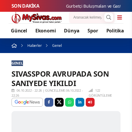
SON DAKİKA
Gurbet
Güncel
Ekonomi
Dünya
Spor
Politika
Haberler
Genel
GENEL
SIVASSPOR AVRUPADA SON
SANIYEDE YIKILDI
06.10.2022 - 22:26
|
GÜNCELLEME:06.10.2022 -
122
22:26
GÖRÜNTÜLEME