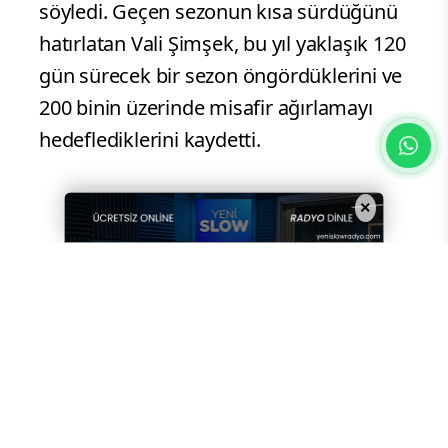
sezon temennisinde bulundu. Geçtiğimiz
günlerde il genelinde etkili olan ve uzun
süredir beklenen kar yağışının Yıldız Dağı
Kayak Merkezi'ni de olumlu etkilediğini
ifade eden Şimşek, tüm kayak pistlerinin
kayak sporuna hazır hale geldiğini, kar
kalınlığının yer yer bir metreye ulaştığını
×
söyledi. Geçen sezonun kısa sürdüğünü
hatırlatan Vali Şimşek, bu yıl yaklaşık 120
gün sürecek bir sezon öngördüklerini ve
200 binin üzerinde misafir ağırlamayı
hedeflediklerini kaydetti.