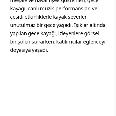
Önceki yıllarda olduğu gibi bu sezon da
Sivas başta olmak üzere çevre illerden
yoğun ilgi gören Yıldız Dağı Kayak
Merkezi'nin sezon açılışı, renkli ve
coşkulu görüntülere sahne oldu. Açılış
programı kapsamında düzenlenen
meşale ve havai fişek gösterileri, gece
kayağı, canlı müzik performansları ve
çeşitli etkinliklerle kayak severler
unutulmaz bir gece yaşadı. Işıklar altında
yapılan gece kayağı, izleyenlere görsel
bir şölen sunarken, katılımcılar eğlenceyi
doyasıya yaşadı.