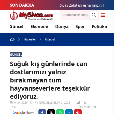
SON DAKİKA
Sivas Zabıtası esnafımızın haklarının
Güncel
Ekonomi
Dünya
Spor
Politika
Haberler
Güncel
GÜNCEL
Soğuk kış günlerinde can
dostlarımızı yalnız
bırakmayan tüm
hayvanseverlere teşekkür
ediyoruz.
04.01.2026 - 17:17
|
GÜNCELLEME:04.01.2026 -
132
17:17
GÖRÜNTÜLEME