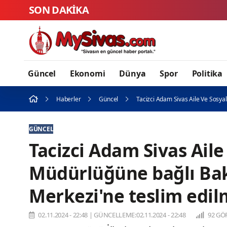
SON DAKİKA
Güncel
Ekonomi
Dünya
Spor
Politika
Haberler
Güncel
Tacizci Adam Sivas Aile Ve Sosya
GÜNCEL
Tacizci Adam Sivas Aile
Müdürlüğüne bağlı Bak
Merkezi'ne teslim edilm
02.11.2024 - 22:48
|
GÜNCELLEME:02.11.2024 - 22:48
92 GÖ