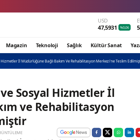
USD
47,5931
5
%0,06
Magazin
Teknoloji
Sağlık
Kültür Sanat
Yaz
l Hizmetler İl Müdürlüğüne Bağlı Bakım Ve Rehabilitasyon Merkezi'ne Teslim Edilmişt
 ve Sosyal Hizmetler İl
ım ve Rehabilitasyon
iştir
RÜNTÜLEME