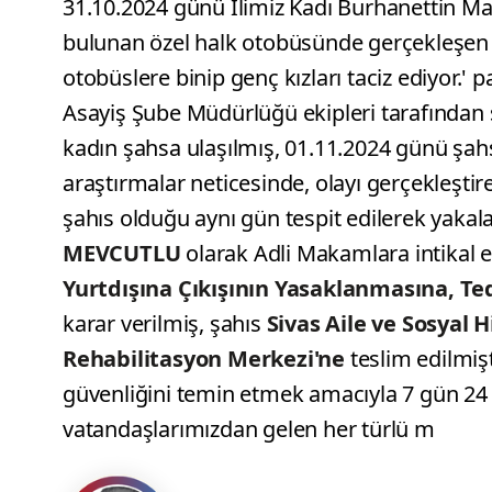
31.10.2024 günü İlimiz Kadı Burhanettin Ma
bulunan özel halk otobüsünde gerçekleşen 
otobüslere binip genç kızları taciz ediyor.' 
Asayiş Şube Müdürlüğü ekipleri tarafından 
kadın şahsa ulaşılmış, 01.11.2024 günü şahsı
araştırmalar neticesinde, olayı gerçekleştire
şahıs olduğu aynı gün tespit edilerek yakal
MEVCUTLU
olarak Adli Makamlara intikal e
Yurtdışına Çıkışının Yasaklanmasına, T
karar verilmiş, şahıs
Sivas Aile ve Sosyal
Rehabilitasyon Merkezi'ne
teslim edilmi
güvenliğini temin etmek amacıyla 7 gün 24
vatandaşlarımızdan gelen her türlü m