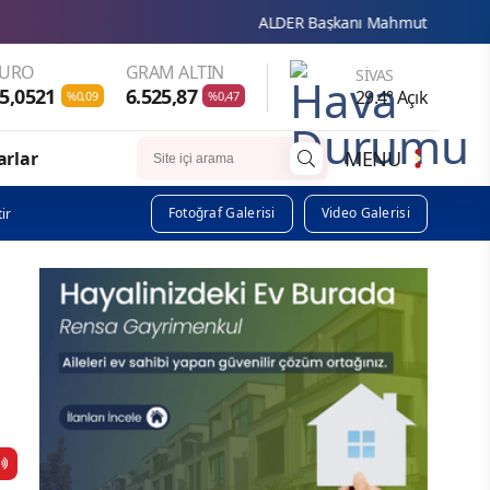
ALDER Başkanı Mahmut Güzel'den Sivas Ticar
EURO
GRAM ALTIN
SIVAS
5,0521
6.525,87
29.4° Açık
%0,09
%0,47
MENU
arlar
Fotoğraf Galerisi
Video Galerisi
ir