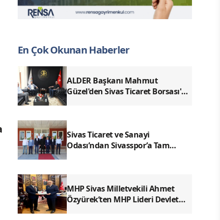
En Çok Okunan Haberler
ALDER Başkanı Mahmut
Güzel'den Sivas Ticaret Borsası'na
Ziyaret
a
Sivas Ticaret ve Sanayi
Odası’ndan Sivasspor’a Tam
Destek
MHP Sivas Milletvekili Ahmet
Özyürek’ten MHP Lideri Devlet
Bahçeli’ye Sivas Raporu