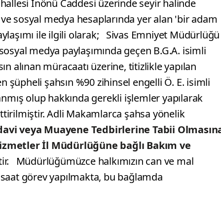
hallesi İnönü Caddesi üzerinde seyir halinde
ve sosyal medya hesaplarında yer alan 'bir adam
paylaşımı ile ilgili olarak; Sivas Emniyet Müdürlüğü
sosyal medya paylaşımında geçen B.G.A. isimli
n alınan müracaatı üzerine, titizlikle yapılan
n şüpheli şahsın %90 zihinsel engelli Ö. E. isimli
anmış olup hakkında gerekli işlemler yapılarak
ttirilmiştir. Adli Makamlarca şahsa yönelik
edavi veya Muayene Tedbirlerine Tabii Olmasın
 Hizmetler İl Müdürlüğüne bağlı Bakım ve
ştir. Müdürlüğümüzce halkımızın can ve mal
 saat görev yapılmakta, bu bağlamda