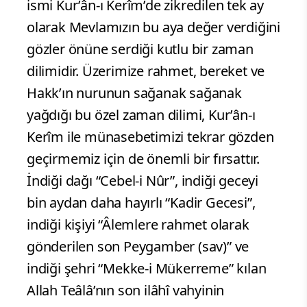
ismi Kur’ân-ı Kerîm’de zikredilen tek ay
olarak Mevlamızın bu aya değer verdiğini
gözler önüne serdiği kutlu bir zaman
dilimidir. Üzerimize rahmet, bereket ve
Hakk’ın nurunun sağanak sağanak
yağdığı bu özel zaman dilimi, Kur’ân-ı
Kerîm ile münasebetimizi tekrar gözden
geçirmemiz için de önemli bir fırsattır.
İndiği dağı “Cebel-i Nûr”, indiği geceyi
bin aydan daha hayırlı “Kadir Gecesi”,
indiği kişiyi “Âlemlere rahmet olarak
gönderilen son Peygamber (sav)” ve
indiği şehri “Mekke-i Mükerreme” kılan
Allah Teâlâ’nın son ilâhî vahyinin