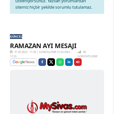
üstleniyorsunuz. Yazılan yorumlardan
sitemiz hiçbir şekilde sorumlu tutulamaz.
GÜNCEL
RAMAZAN AYI MESAJI
31.03.2022 - 11:55
|
GÜNCELLEME:31.03.2022 -
96
11:55
GÖRÜNTÜLEME