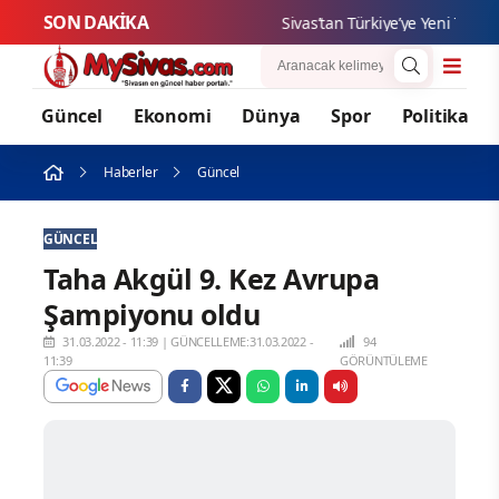
SON DAKİKA
Sivas’tan Türkiye’ye Yeni Teknolo
Güncel
Ekonomi
Dünya
Spor
Politika
Haberler
Güncel
GÜNCEL
Taha Akgül 9. Kez Avrupa
Şampiyonu oldu
31.03.2022 - 11:39
|
GÜNCELLEME:31.03.2022 -
94
11:39
GÖRÜNTÜLEME