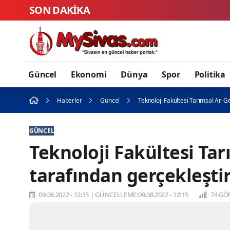
SON DAKİKA
Güncel
Ekonomi
Dünya
Spor
Politika
Haberler
Güncel
Teknoloji Fakültesi Tarımsal Ar-G
GÜNCEL
Teknoloji Fakültesi Ta
tarafından gerçekleştir
09.08.2022 - 12:15
|
GÜNCELLEME:09.08.2022 - 12:15
74 GÖ