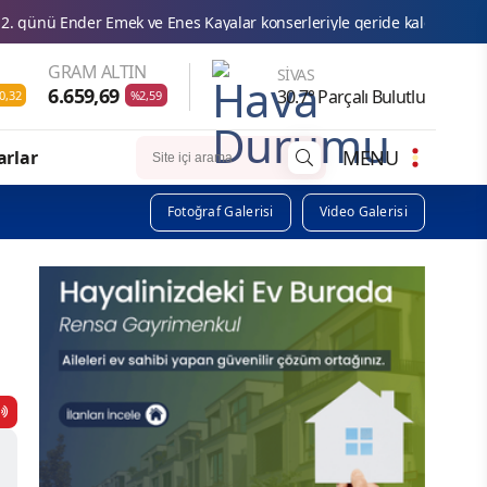
ek ve Enes Kayalar konserleriyle geride kaldı.
ÇOCUĞU CEZA
GRAM ALTIN
SIVAS
6.659,69
30.7° Parçalı Bulutlu
0,32
%2,59
MENU
arlar
Fotoğraf Galerisi
Video Galerisi