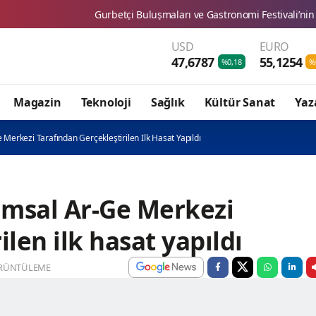
Gurbetçi Buluşmaları ve Gastronomi Festivali’nin 2. günü Ender Em
USD
EURO
47,6787
55,1254
%0,18
%
Magazin
Teknoloji
Sağlık
Kültür Sanat
Yaz
e Merkezi Tarafından Gerçekleştirilen Ilk Hasat Yapıldı
rımsal Ar-Ge Merkezi
ilen ilk hasat yapıldı
RÜNTÜLEME