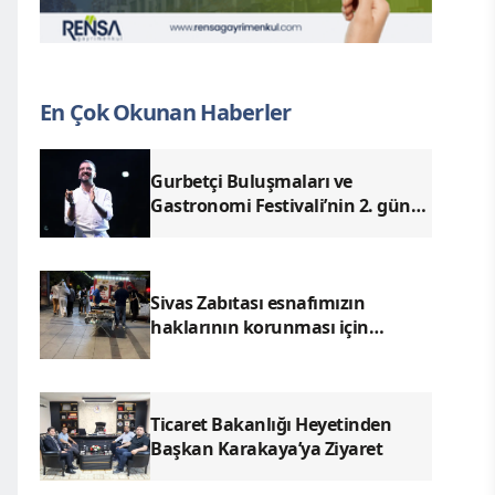
En Çok Okunan Haberler
Gurbetçi Buluşmaları ve
Gastronomi Festivali’nin 2. günü
Ender Emek ve Enes Kayalar
konserleriyle geride kaldı.
Sivas Zabıtası esnafımızın
haklarının korunması için
denetimlerimizi aralıksız
sürdürüyoruz.
Ticaret Bakanlığı Heyetinden
Başkan Karakaya’ya Ziyaret