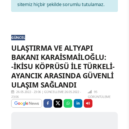
sitemiz hiçbir şekilde sorumlu tutulamaz.
GÜNCEL
ULAŞTIRMA VE ALTYAPI
BAKANI KARAİSMAİLOĞLU:
-İKİSU KÖPRÜSÜ İLE TÜRKELİ-
AYANCIK ARASINDA GÜVENLİ
ULAŞIM SAĞLANDI
26.05.2022 - 23:06
|
GÜNCELLEME:26.05.2022 -
95
23:06
GÖRÜNTÜLEME