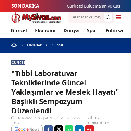
SON DAKİKA
Gurbetçi Buluşmaları ve Gastronomi Fe
Güncel
Ekonomi
Dünya
Spor
Politika
Haberler
Güncel
GÜNCEL
"Tıbbi Laboratuvar
Tekniklerinde Güncel
Yaklaşımlar ve Meslek Hayatı"
Başlıklı Sempozyum
Düzenlendi
26.05.2022 - 23:05
|
GÜNCELLEME:26.05.2022 -
117
23:05
GÖRÜNTÜLEME