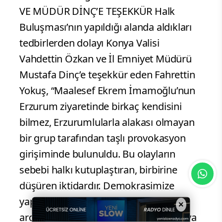
VE MÜDÜR DİNÇ’E TEŞEKKÜR Halk
Buluşması’nın yapıldığı alanda aldıkları
tedbirlerden dolayı Konya Valisi
Vahdettin Özkan ve İl Emniyet Müdürü
Mustafa Dinç’e teşekkür eden Fahrettin
Yokuş, “Maalesef Ekrem İmamoğlu’nun
Erzurum ziyaretinde birkaç kendisini
bilmez, Erzurumlularla alakası olmayan
bir grup tarafından taşlı provokasyon
girişiminde bulunuldu. Bu olayların
sebebi halkı kutuplaştıran, birbirine
düşüren iktidardır. Demokrasimize
yapılan bu provokatif girişiminin
×
ardından Sayın İmamoğlu’nun Konya’ya