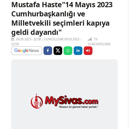
Mustafa Haste"14 Mayıs 2023
Cumhurbaşkanlığı ve
Milletvekili seçimleri kapıya
geldi dayandı"
09.05.2023 - 22:58
|
GÜNCELLEME:09.05.2023 -
79
22:58
GÖRÜNTÜLEME