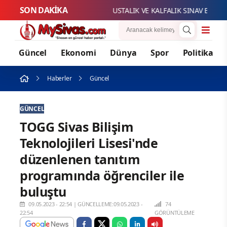
SON DAKİKA
USTAL
Güncel
Ekonomi
Dünya
Spor
Politika
Haberler
Güncel
GÜNCEL
TOGG Sivas Bilişim
Teknolojileri Lisesi'nde
düzenlenen tanıtım
programında öğrenciler ile
buluştu
09.05.2023 - 22:54
|
GÜNCELLEME:09.05.2023 -
74
22:54
GÖRÜNTÜLEME