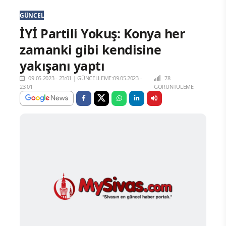
GÜNCEL
İYİ Partili Yokuş: Konya her
zamanki gibi kendisine
yakışanı yaptı
09.05.2023 - 23:01
|
GÜNCELLEME:09.05.2023 -
78
23:01
GÖRÜNTÜLEME