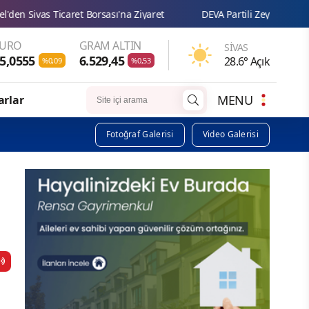
t Borsası'na Ziyaret
DEVA Partili Zeynep Sudan: “Çocukların eğ
EURO
GRAM ALTIN
SIVAS
5,0555
6.529,45
28.6° Açık
%0,09
%0,53
MENU
arlar
Fotoğraf Galerisi
Video Galerisi