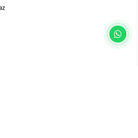
az
an