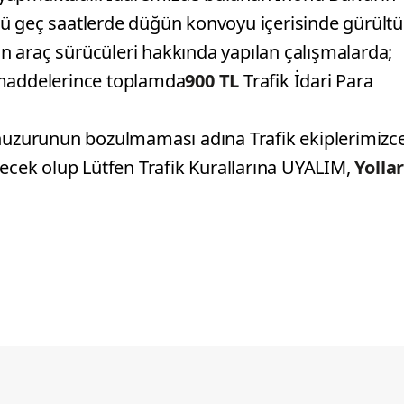
nü geç saatlerde düğün konvoyu içerisinde gürültü
 araç sürücüleri hakkında yapılan çalışmalarda;
i maddelerince toplamda
900 TL
Trafik İdari Para
 huzurunun bozulmaması adına Trafik ekiplerimizc
lecek olup Lütfen Trafik Kurallarına UYALIM,
Yolla