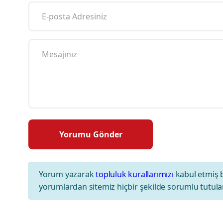
Yorum yazarak
topluluk kurallarımızı
kabul etmiş 
yorumlardan sitemiz hiçbir şekilde sorumlu tutul