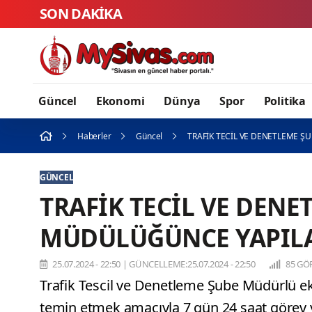
SON DAKİKA
Güncel
Ekonomi
Dünya
Spor
Politika
Haberler
Güncel
TRAFİK TECİL VE DENETLEME 
GÜNCEL
TRAFİK TECİL VE DENE
MÜDÜLÜĞÜNCE YAPIL
25.07.2024 - 22:50
|
GÜNCELLEME:25.07.2024 - 22:50
85 GÖ
Trafik Tescil ve Denetleme Şube Müdürlü eki
temin etmek amacıyla 7 gün 24 saat görev 