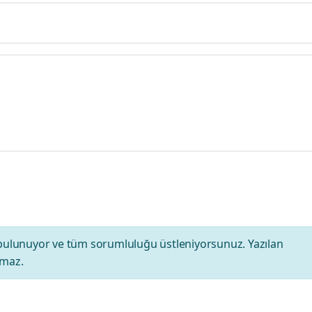
bulunuyor ve tüm sorumluluğu üstleniyorsunuz. Yazılan
amaz.