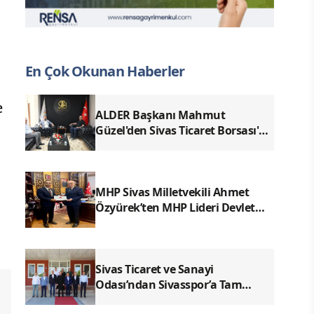
En Çok Okunan Haberler
e
ALDER Başkanı Mahmut
r
Güzel'den Sivas Ticaret Borsası'na
Ziyaret
MHP Sivas Milletvekili Ahmet
Özyürek’ten MHP Lideri Devlet
Bahçeli’ye Sivas Raporu
Sivas Ticaret ve Sanayi
Odası’ndan Sivasspor’a Tam
Destek