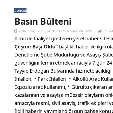
GÜNCEL
Basın Bülteni
25.07.2024 - 22:51
|
GÜNCELLEME:25.07.2024 - 22:51
87 GÖ
İlimizde faaliyet gösteren yerel haber sit
Çeşme Başı Oldu”
başlıklı haber ile ilgili 
Denetleme Şube Müdürlüğü ve Asayiş Şube 
güvenliğini temin etmek amacıyla 7 gün 24
Tayyip Erdoğan Bulvarında hizmete açıldığı 
İhlalleri, * Park İhlalleri, * Alkollü Araç K
Egzozlu araç kullanımı, * Gürültü çıkaran ar
kazalarının ve asayişe müessir olayların ön
amacıyla resmi, sivil asayiş, trafik ekipleri 
İlgili haberin yayımlandığı gün bahse konu 