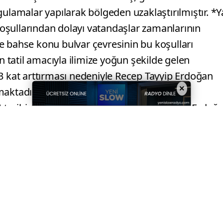
gulamalar yapılarak bölgeden uzaklaştırılmıştır. *Y
oşullarından dolayı vatandaşlar zamanlarının
e bahse konu bulvar çevresinin bu koşulları
n tatil amacıyla ilimize yoğun şekilde gelen
-3 kat arttırması nedeniyle Recep Tayyip Erdoğan
×
maktadır. Trafik Tescil ve Denetleme Şube
4 tarihinden günümüze kadar Recep Tayyip Erdoğ
rahat ve huzurunun korunması ayrıca trafik
netimlerimiz neticesinde farklı maddelerden
1.476
L
İdari Para Cezası uygulanmış, ayrıca Asayiş Şube
 Güvenliğini Tehlikeye Sokma (Alkollü Araç
t
Kasten Yaralama,
1 Adet
Mala Zarar Verme,
1
lar olmak üzere toplam
18 Adet
adli işlem tesis
n sağlanması amacıyla Sivas Emniyet