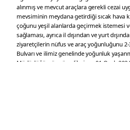
alınmış ve mevcut araçlara gerekli cezai uy
mevsiminin meydana getirdiği sıcak hava k
çoğunu yeşil alanlarda geçirmek istemesi v
sağlaması, ayrıca il dışından ve yurt dışında
ziyaretçilerin nüfus ve araç yoğunluğunu 2
Bulvarı ve ilimiz genelinde yoğunluk yaşan
Müdürlüğümüz görevlilerince 01 Ocak 202
Bulvarı üzeri ve bağlı yollarda halkımızın 
kazalarının önlenmesi amacıyla yapılan de
araç ve sürücüsüne toplamda
4.044.810
T
Müdürlüğümüz görevlilerince
7 Adet
Trafik
Kullanma),
6 Adet
Taksirle Yaralama,
2 Ade
Adet
Açıktan Hırsızlık ve
1 Adet
Diğer Kaza
edilmiştir. Halkımızın huzur ve güvenliğini