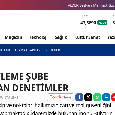
ALDER Başkanı Mahmut Güzel'den Sivas Ticare
USD
47,5890
5
%0,06
Magazin
Teknoloji
Sağlık
Kültür Sanat
Yaz
ŞUBE MÜDÜLÜĞÜNCE YAPILAN DENETİMLER
TLEME ŞUBE
AN DENETİMLER
RÜNTÜLEME
p ve noktaları halkımızın can ve mal güvenliğini
yapmaktadır. İdaremizde bulunan İnönü Bulvarın