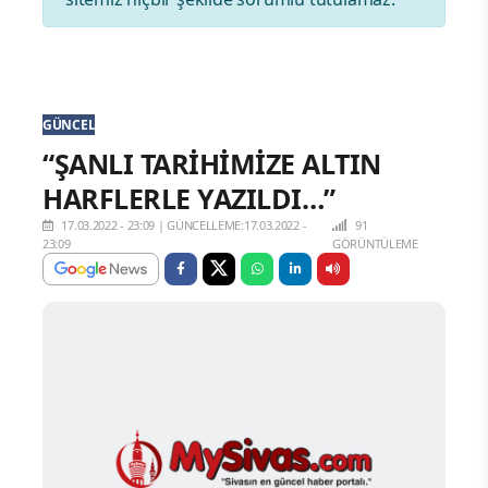
GÜNCEL
“ŞANLI TARİHİMİZE ALTIN
HARFLERLE YAZILDI…”
17.03.2022 - 23:09
|
GÜNCELLEME:17.03.2022 -
91
23:09
GÖRÜNTÜLEME