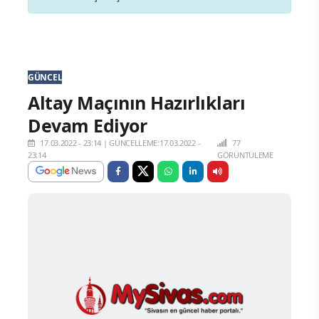
GÜNCEL
Altay Maçının Hazırlıkları
Devam Ediyor
17.03.2022 - 23:14
|
GÜNCELLEME:17.03.2022 -
77
23:14
GÖRÜNTÜLEME