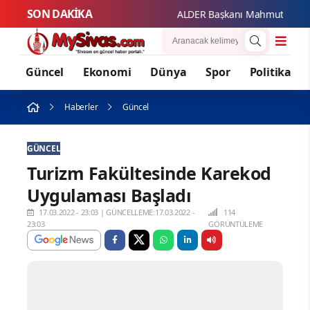
SON DAKİKA
ALDER Başkanı Mahmut Güzel'den 
Güncel
Ekonomi
Dünya
Spor
Politika
Haberler
Güncel
GÜNCEL
Turizm Fakültesinde Karekod
Uygulaması Başladı
17.03.2022 - 23:03
|
GÜNCELLEME:17.03.2022 -
114
23:03
GÖRÜNTÜLEME