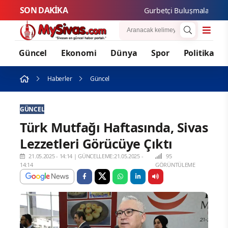
SON DAKİKA
Gurbetçi Buluşmaları ve Gastron
Güncel
Ekonomi
Dünya
Spor
Politika
Haberler
Güncel
GÜNCEL
Türk Mutfağı Haftasında, Sivas
Lezzetleri Görücüye Çıktı
21.05.2025 - 14:14
|
GÜNCELLEME:21.05.2025 -
95
14:14
GÖRÜNTÜLEME