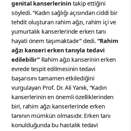
dikkat çekerek, özellikle rahim ağzı
kanserinde erken teşhisin tedavi
başarısını artırdığını belirtti. Dünya
genelinde kadınları tehdit eden kanser
türlerinin başında meme, kolorektal ve
tiroid kanserlerinin geldiğini ifade eden
Prof. Dr. Yanık, bu kanserleri
kadın
genital kanserlerinin
takip ettiğini
söyledi. “Kadın sağlığı açısından ciddi bir
tehdit oluşturan rahim ağzı, rahim içi ve
yumurtalık kanserlerinde erken tanı
hayati önem taşımaktadır” dedi.
“Rahim
ağzı kanseri erken tanıyla tedavi
edilebilir”
Rahim ağzı kanserinin erken