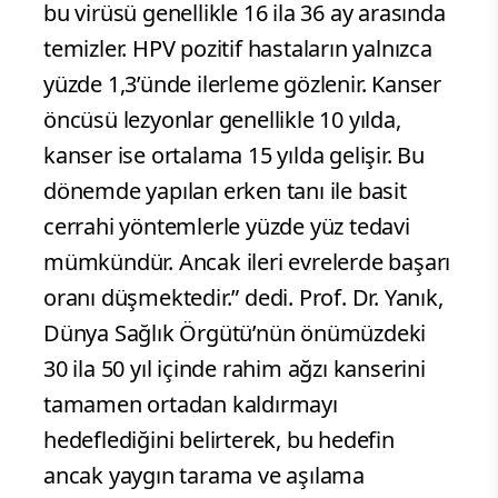
yılda bir yaptırmak büyük önem taşıyor.”
ifadelerini kullandı.
“HPV pozitif olmak,
kanser olmak anlamına gelmez”
HPV
testinin pozitif çıkmasının kanserle eş
anlamlı olmadığını vurgulayan Yanık,
“HPV pozitif çıkan kişiler hemen panik
olmamalıdır. Vücudun bağışıklık sistemi
bu virüsü genellikle 16 ila 36 ay arasında
temizler. HPV pozitif hastaların yalnızca
yüzde 1,3’ünde ilerleme gözlenir. Kanser
öncüsü lezyonlar genellikle 10 yılda,
kanser ise ortalama 15 yılda gelişir. Bu
dönemde yapılan erken tanı ile basit
cerrahi yöntemlerle yüzde yüz tedavi