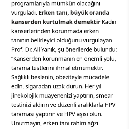
mümkündür. Ancak ileri evrelerde başarı
oranı düşmektedir.” dedi. Prof. Dr. Yanık,
Dünya Sağlık Örgütü’nün önümüzdeki
30 ila 50 yıl içinde rahim ağzı kanserini
tamamen ortadan kaldırmayı
hedeflediğini belirterek, bu hedefin
ancak yaygın tarama ve aşılama
programlarıyla mümkün olacağını
vurguladı.
Erken tanı, büyük oranda
kanserden kurtulmak demektir
Kadın
kanserlerinden korunmada erken
tanının belirleyici olduğunu vurgulayan
Prof. Dr. Ali Yanık, şu önerilerde bulundu:
“Kanserden korunmanın en önemli yolu,