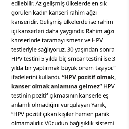
evrede tespit edilmesinin tedavi
başarısını tamamen etkilediğini
vurgulayan Prof. Dr. Ali Yanık, “Kadın
kanserlerinin en önemli özelliklerinden
biri, rahim ağzı kanserlerinde erken
tanının mümkün olmasıdır. Erken tanı
konulduğunda bu hastalık tedavi
edilebilir. Az gelişmiş ülkelerde en sık
görülen kadın kanseri rahim ağzı
kanseridir. Gelişmiş ülkelerde ise rahim
içi kanserleri daha yaygındır. Rahim ağzı
kanserinde taramayı smear ve HPV
testleriyle sağlıyoruz. 30 yaşından sonra
HPV testini 5 yılda bir, smear testini ise 3