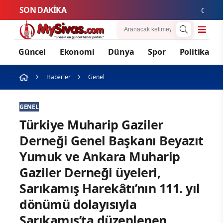
SON DAKİKA
Gurbetçi 
Güncel
Ekonomi
Dünya
Spor
Politika
Haberler
Genel
GENEL
Türkiye Muharip Gaziler
Derneği Genel Başkanı Beyazıt
Yumuk ve Ankara Muharip
Gaziler Derneği üyeleri,
Sarıkamış Harekâtı’nın 111. yıl
dönümü dolayısıyla
Sarıkamış’ta düzenlenen