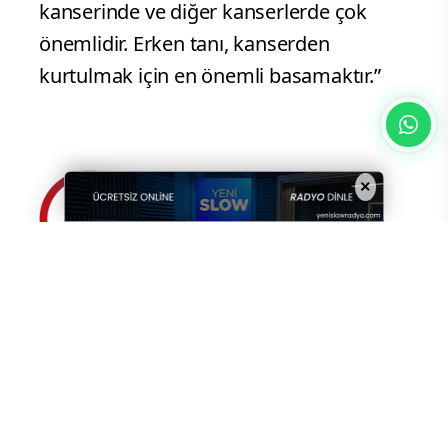
tarama testlerini ihmal etmemektir.
Sağlıklı beslenin, obeziteyle mücadele
edin, sigaradan uzak durun. Her yıl
jinekolojik muayenenizi yaptırın, smear
testinizi aldırın ve düzenli aralıklarla HPV
taraması yaptırın ve HPV aşısı olun.
×
Unutmayın, erken tanı rahim ağzı
kanserinde ve diğer kanserlerde çok
önemlidir. Erken tanı, kanserden
kurtulmak için en önemli basamaktır.”