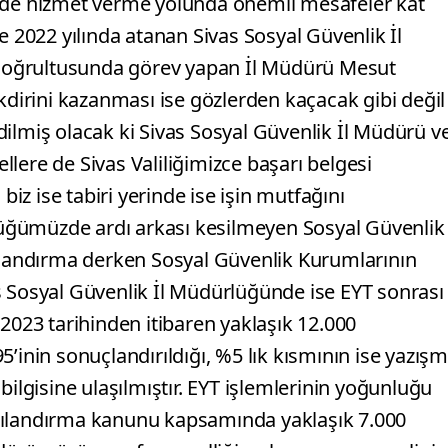
ekilde hizmet verme yolunda önemli mesafeler kat
e 2022 yılında atanan Sivas Sosyal Güvenlik İl
doğrultusunda görev yapan İl Müdürü Mesut
akdirini kazanması ise gözlerden kaçacak gibi değil
 edilmiş olacak ki Sivas Sosyal Güvenlik İl Müdürü v
lere de Sivas Valiliğimizce başarı belgesi
biz ise tabiri yerinde ise işin mutfağını
üğümüzde ardı arkası kesilmeyen Sosyal Güvenlik
pılandırma derken Sosyal Güvenlik Kurumlarının
s Sosyal Güvenlik İl Müdürlüğünde ise EYT sonrası
.2023 tarihinden itibaren yaklaşık 12.000
’inin sonuçlandırıldığı, %5 lık kısmının ise yazışm
bilgisine ulaşılmıştır. EYT işlemlerinin yoğunluğu
pılandırma kanunu kapsamında yaklaşık 7.000