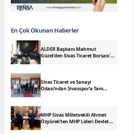
En Çok Okunan Haberler
ALDER Başkanı Mahmut
Güzel'den Sivas Ticaret Borsası'na
Ziyaret
Sivas Ticaret ve Sanayi
Odası’ndan Sivasspor’a Tam
Destek
MHP Sivas Milletvekili Ahmet
Özyürek’ten MHP Lideri Devlet
Bahçeli’ye Sivas Raporu