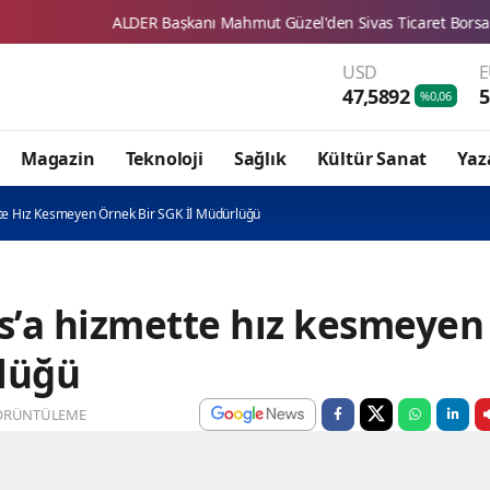
DER Başkanı Mahmut Güzel'den Sivas Ticaret Borsası'na Ziyaret
USD
47,5892
5
%0,06
Magazin
Teknoloji
Sağlık
Kültür Sanat
Yaz
tte Hız Kesmeyen Örnek Bir SGK İl Müdürlüğü
as’a hizmette hız kesmeyen
rlüğü
ÖRÜNTÜLEME