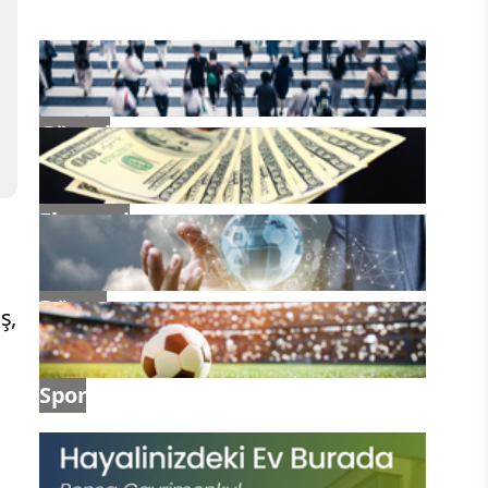
Güncel
Ekonomi
Dünya
ş,
Spor