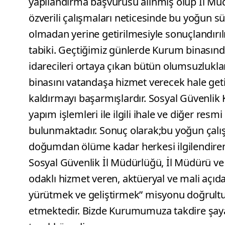
yapılandırma başvurusu alınmış olup İl Mü
özverili çalışmaları neticesinde bu yoğun 
olmadan yerine getirilmesiyle sonuçlandırıl
tabiki. Geçtiğimiz günlerde Kurum binasınd
idarecileri ortaya çıkan bütün olumsuzluklar
binasını vatandaşa hizmet verecek hale get
kaldırmayı başarmışlardır. Sosyal Güvenlik 
yapım işlemleri ile ilgili ihale ve diğer resm
bulunmaktadır. Sonuç olarak;bu yoğun çalı
doğumdan ölüme kadar herkesi ilgilendiren
Sosyal Güvenlik İl Müdürlüğü, İl Müdürü ve per
odaklı hizmet veren, aktüeryal ve mali açıda
yürütmek ve geliştirmek” misyonu doğrul
etmektedir. Bizde Kurumumuza takdire şayan