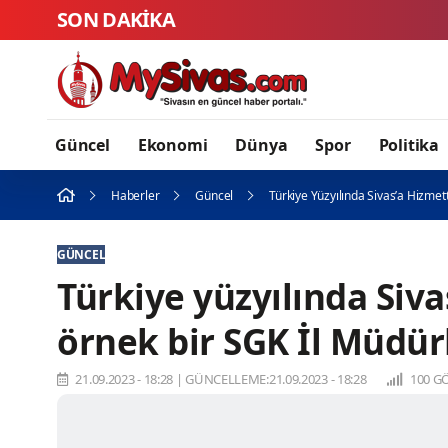
SON DAKİKA
AL
Güncel
Ekonomi
Dünya
Spor
Politika
Haberler
Güncel
Türkiye Yüzyılında Sivas’a Hizme
GÜNCEL
Türkiye yüzyılında Siv
örnek bir SGK İl Müdü
21.09.2023 - 18:28
|
GÜNCELLEME:21.09.2023 - 18:28
100 G