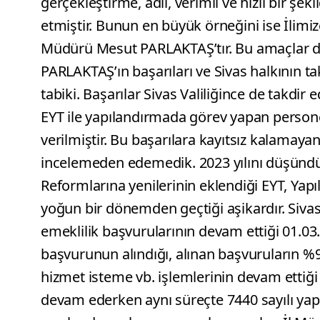
gerçekleştirme, adil, verimli ve hızlı bir ş
etmiştir. Bunun en büyük örneğini ise İlimiz
Müdürü Mesut PARLAKTAŞ’tır. Bu amaçlar 
PARLAKTAŞ’ın başarıları ve Sivas halkının t
tabiki. Başarılar Sivas Valiliğince de takdir
EYT ile yapılandırmada görev yapan personel
verilmiştir. Bu başarılara kayıtsız kalamayan 
incelemeden edemedik. 2023 yılını düşünd
Reformlarına yenilerinin eklendiği EYT, Ya
yoğun bir dönemden geçtiği aşikardır. Siva
emeklilik başvurularının devam ettiği 01.03
başvurunun alındığı, alınan başvuruların %95
hizmet isteme vb. işlemlerinin devam ettiği 
devam ederken aynı süreçte 7440 sayılı ya